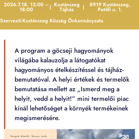
2026.7.18. 12:00 –
Kustánszeg
8919 Kustánszeg,
|
|
18:00
Tájház
Petőfi u. 1.
Szervező:
Kustánszeg Község Önkormányzata
A program a göcseji hagyományok
világába kalauzolja a látogatókat
hagyományos ételkészítéssel és tájház-
bemutatóval. A helyi értékek és termelők
bemutatása mellett az „Ismerd meg a
helyit, vedd a helyit!” mini termelői piac
kínál lehetőséget a környék termékeinek
megismerésére.