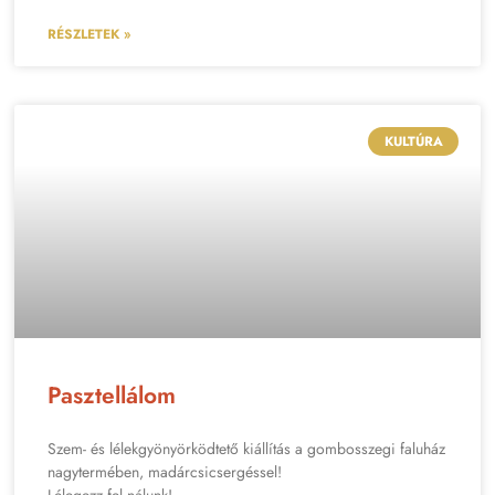
RÉSZLETEK »
KULTÚRA
Pasztellálom
Szem- és lélekgyönyörködtető kiállítás a gombosszegi faluház
nagytermében, madárcsicsergéssel!
Lélegezz fel nálunk!