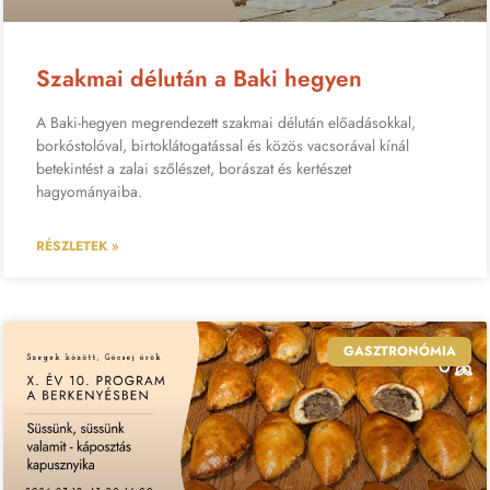
Szakmai délután a Baki hegyen
A Baki-hegyen megrendezett szakmai délután előadásokkal,
borkóstolóval, birtoklátogatással és közös vacsorával kínál
betekintést a zalai szőlészet, borászat és kertészet
hagyományaiba.
RÉSZLETEK »
GASZTRONÓMIA