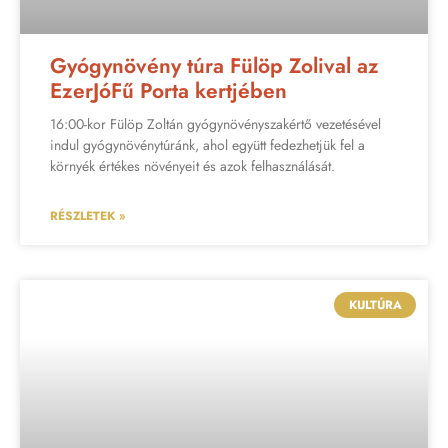
Gyógynövény túra Fülöp Zolival az
EzerJóFű Porta kertjében
16:00-kor Fülöp Zoltán gyógynövényszakértő vezetésével
indul gyógynövénytúránk, ahol együtt fedezhetjük fel a
környék értékes növényeit és azok felhasználását.
RÉSZLETEK »
KULTÚRA