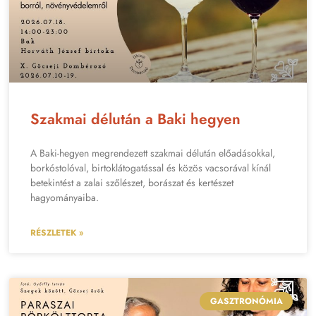
Szakmai délután a Baki hegyen
A Baki-hegyen megrendezett szakmai délután előadásokkal,
borkóstolóval, birtoklátogatással és közös vacsorával kínál
betekintést a zalai szőlészet, borászat és kertészet
hagyományaiba.
RÉSZLETEK »
GASZTRONÓMIA