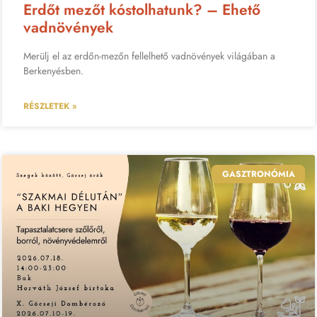
Erdőt mezőt kóstolhatunk? – Ehető
vadnövények
Merülj el az erdőn-mezőn fellelhető vadnövények világában a
Berkenyésben.
RÉSZLETEK »
GASZTRONÓMIA