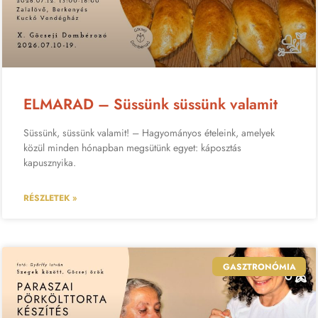
ELMARAD – Süssünk süssünk valamit
Süssünk, süssünk valamit! – Hagyományos ételeink, amelyek
közül minden hónapban megsütünk egyet: káposztás
kapusznyika.
RÉSZLETEK »
GASZTRONÓMIA