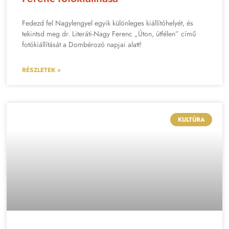
Fedezd fel Nagylengyel egyik különleges kiállítóhelyét, és
tekintsd meg dr. Literáti-Nagy Ferenc „Úton, útfélen” című
fotókiállítását a Dombérozó napjai alatt!
RÉSZLETEK »
KULTÚRA