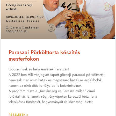
Paraszai Pörkölttorta készítés
mesterfokon
Göcseji ízek és helyi emlékek Paraszán!
A 2022-ben HÍR védjegyet kapott göcseji paraszai pörkölttortát
nemcsak megkóstolhatják és megvásárolhatják az érdeklődők,
hanem az elkészítés fortélyaiba is betekinthetnek.
A program része a „Kustánszeg és Parasza múltja” című
fotókiállítás is, amely régi fényképeken keresztül idézi fel a
települések történetét, hagyományait és közösségi életét.
RÉSZLETEK »