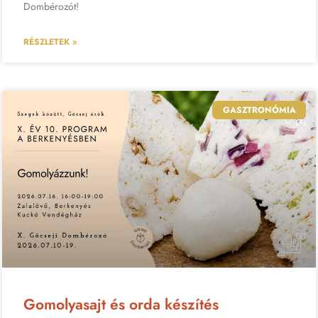
Dombérozót!
RÉSZLETEK »
GASZTRONÓMIA
Gomolyasajt és orda készítés