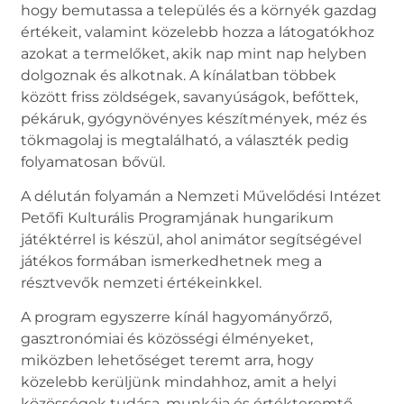
hogy bemutassa a település és a környék gazdag
értékeit, valamint közelebb hozza a látogatókhoz
azokat a termelőket, akik nap mint nap helyben
dolgoznak és alkotnak. A kínálatban többek
között friss zöldségek, savanyúságok, befőttek,
pékáruk, gyógynövényes készítmények, méz és
tökmagolaj is megtalálható, a választék pedig
folyamatosan bővül.
A délután folyamán a Nemzeti Művelődési Intézet
Petőfi Kulturális Programjának hungarikum
játéktérrel is készül, ahol animátor segítségével
játékos formában ismerkedhetnek meg a
résztvevők nemzeti értékeinkkel.
A program egyszerre kínál hagyományőrző,
gasztronómiai és közösségi élményeket,
miközben lehetőséget teremt arra, hogy
közelebb kerüljünk mindahhoz, amit a helyi
közösségek tudása, munkája és értékteremtő