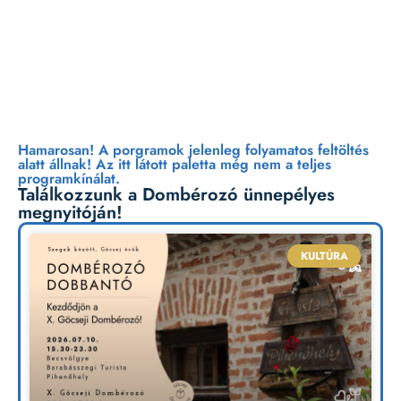
Péntek | Július 10.
Hamarosan! A porgramok jelenleg folyamatos feltöltés
alatt állnak! Az itt látott paletta még nem a teljes
programkínálat.
Találkozzunk a Dombérozó ünnepélyes
megnyitóján!
KULTÚRA