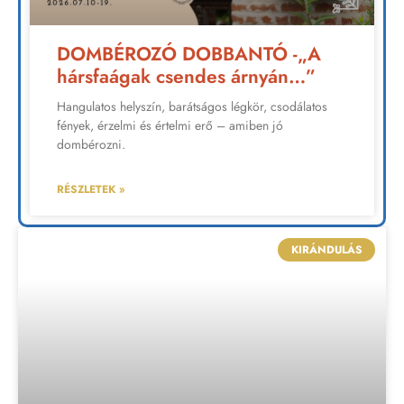
DOMBÉROZÓ DOBBANTÓ -„A
hársfaágak csendes árnyán…”
Hangulatos helyszín, barátságos légkör, csodálatos
fények, érzelmi és értelmi erő – amiben jó
dombérozni.
RÉSZLETEK »
KIRÁNDULÁS