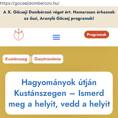
https://gocsejidomberozo.hu/
A X. Göcseji Dombérozó véget ért. Hamarosan érkeznek
az őszi, Aranyló Göcsej programok!
Programok
|
Kustánszeg
Gasztronómia
Hagyományok útján
Kustánszegen – Ismerd
meg a helyit, vedd a helyit