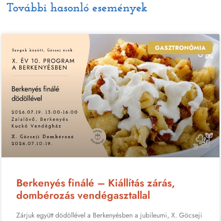
További hasonló események
GASZTRONÓMIA
Berkenyés finálé – Kiállítás zárás,
dombérozás vendégasztallal
Zárjuk együtt dödöllével a Berkenyésben a jubileumi, X. Göcseji