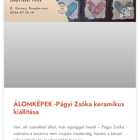
ÁLOMKÉPEK -Págyi Zsóka keramikus
kiállítása
Van, aki szavakkal alkot, más agyaggal mesél – Págyi Zsóka
számára a kerámia nem csupán mesterség, hanem a kézzel
kifejezett alkotás legőszintébb formája.