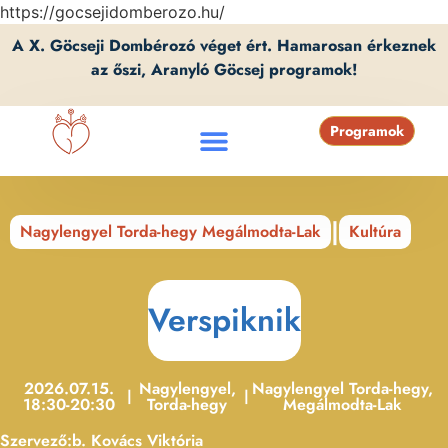
https://gocsejidomberozo.hu/
A X. Göcseji Dombérozó véget ért. Hamarosan érkeznek
az őszi, Aranyló Göcsej programok!
Programok
|
Nagylengyel Torda-hegy Megálmodta-Lak
Kultúra
Verspiknik
2026.07.15.
Nagylengyel,
Nagylengyel Torda-hegy,
|
|
18:30-20:30
Torda-hegy
Megálmodta-Lak
Szervező:
b. Kovács Viktória