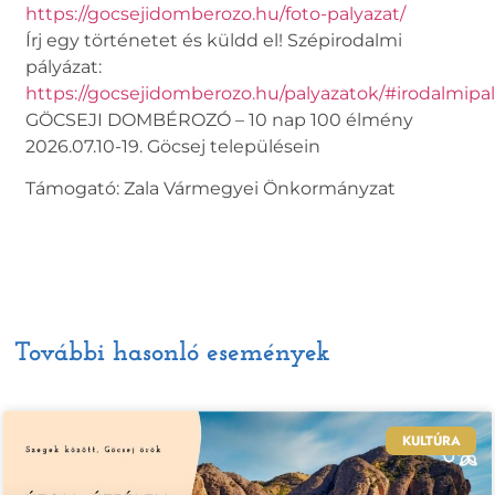
https://gocsejidomberozo.hu/foto-palyazat/
Írj egy történetet és küldd el! Szépirodalmi
pályázat:
https://gocsejidomberozo.hu/palyazatok/#irodalmipa
GÖCSEJI DOMBÉROZÓ – 10 nap 100 élmény
2026.07.10-19. Göcsej településein
Támogató: Zala Vármegyei Önkormányzat
További hasonló események
KULTÚRA