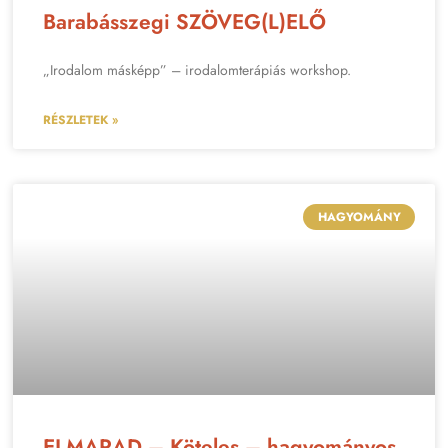
Barabásszegi SZÖVEG(L)ELŐ
„Irodalom másképp” – irodalomterápiás workshop.
RÉSZLETEK »
HAGYOMÁNY
ELMARAD – Köteles – hagyományos