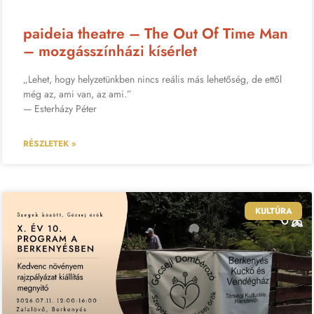
paideia theatre – The Out Of Time Man
– mozgásszínházi kísérlet
„Lehet, hogy helyzetünkben nincs reális más lehetőség, de ettől
még az, ami van, az ami.”
— Esterházy Péter
RÉSZLETEK »
KULTÚRA