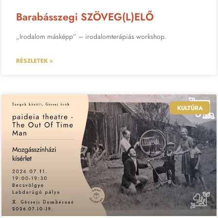
Barabásszegi SZÖVEG(L)ELŐ
„Irodalom másképp” – irodalomterápiás workshop.
RÉSZLETEK »
KULTÚRA