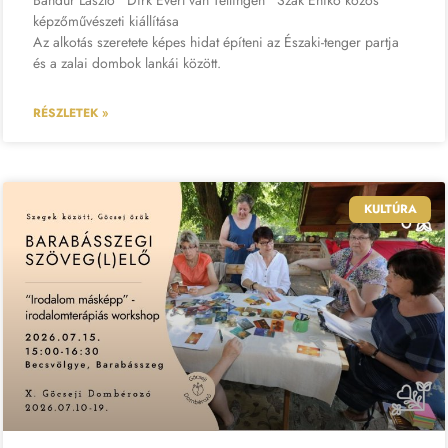
Bandur László • Dirk Evert van Tellingen • Szak Enikő közös
képzőművészeti kiállítása
Az alkotás szeretete képes hidat építeni az Északi-tenger partja
és a zalai dombok lankái között.
RÉSZLETEK »
KULTÚRA