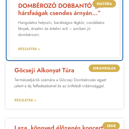
KULTÚRA
DOMBÉROZÓ DOBBANTÓ -„A
hársfaágak csendes árnyán…”
Hangulatos helyszín, barátságos légkör, csodálatos
fények, érzelmi és értelmi erő – amiben jó
dombérozni.
RÉSZLETEK »
KIRÁNDULÁS
Göcseji Alkonyat Túra
Természetjárók számára a Göcseji Dombérozás egyet
jelent a táj felfedezésével és az önfeledt vidámsággal.
RÉSZLETEK »
ZENE
Laza, könnyed élőzenés koncert a