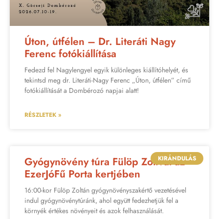
Úton, útfélen – Dr. Literáti Nagy
Ferenc fotókiállítása
Fedezd fel Nagylengyel egyik különleges kiállítóhelyét, és
tekintsd meg dr. Literáti-Nagy Ferenc „Úton, útfélen” című
fotókiállítását a Dombérozó napjai alatt!
RÉSZLETEK »
KIRÁNDULÁS
Gyógynövény túra Fülöp Zolival az
EzerJóFű Porta kertjében
16:00-kor Fülöp Zoltán gyógynövényszakértő vezetésével
indul gyógynövénytúránk, ahol együtt fedezhetjük fel a
környék értékes növényeit és azok felhasználását.