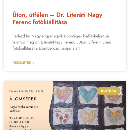
Úton, útfélen – Dr. Literáti Nagy
Ferenc fotókiállítása
Fedezd fel Nagylengyel egyik különleges kiállítóhelyét, és
tekintsd meg dr. Literáti-Nagy Ferenc „Úton, útfélen” című
fotókiállítását a Dombérozó napjai alatt!
RÉSZLETEK »
KULTÚRA