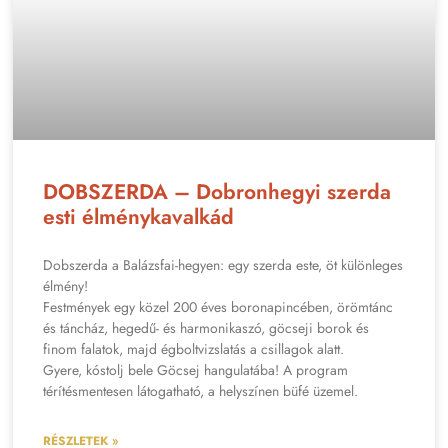
DOBSZERDA – Dobronhegyi szerda
esti élménykavalkád
Dobszerda a Balázsfai-hegyen: egy szerda este, öt különleges
élmény!
Festmények egy közel 200 éves boronapincében, örömtánc
és táncház, hegedű- és harmonikaszó, göcseji borok és
finom falatok, majd égboltvizslatás a csillagok alatt.
Gyere, kóstolj bele Göcsej hangulatába! A program
térítésmentesen látogatható, a helyszínen büfé üzemel.
RÉSZLETEK »