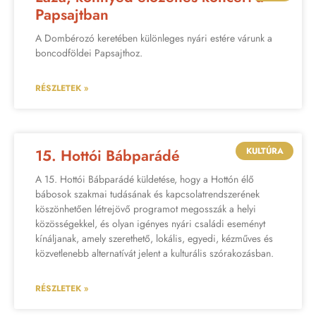
Papsajtban
A Dombérozó keretében különleges nyári estére várunk a
boncodföldei Papsajthoz.
RÉSZLETEK »
KULTÚRA
15. Hottói Bábparádé
A 15. Hottói Bábparádé küldetése, hogy a Hottón élő
bábosok szakmai tudásának és kapcsolatrendszerének
köszönhetően létrejövő programot megosszák a helyi
közösségekkel, és olyan igényes nyári családi eseményt
kínáljanak, amely szerethető, lokális, egyedi, kézműves és
közvetlenebb alternatívát jelent a kulturális szórakozásban.
RÉSZLETEK »