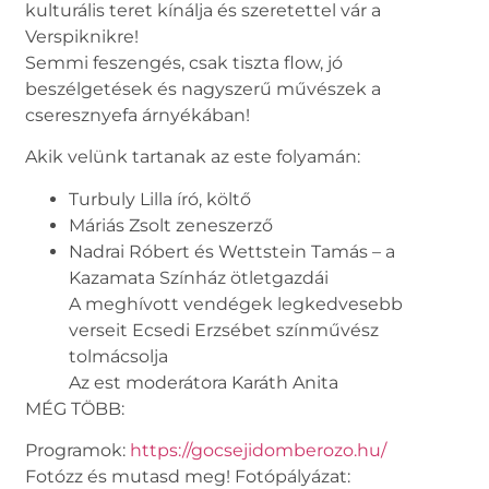
kulturális teret kínálja és szeretettel vár a
Verspiknikre!
Semmi feszengés, csak tiszta flow, jó
beszélgetések és nagyszerű művészek a
cseresznyefa árnyékában!
Akik velünk tartanak az este folyamán:
Turbuly Lilla író, költő
Máriás Zsolt zeneszerző
Nadrai Róbert és Wettstein Tamás – a
Kazamata Színház ötletgazdái
A meghívott vendégek legkedvesebb
verseit Ecsedi Erzsébet színművész
tolmácsolja
Az est moderátora Karáth Anita
MÉG TÖBB:
Programok:
https://gocsejidomberozo.hu/
Fotózz és mutasd meg! Fotópályázat: