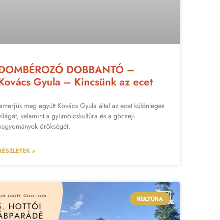
DOMBÉROZÓ DOBBANTÓ –
Kovács Gyula – Kincsünk az ecet
Ismerjük meg együtt Kovács Gyula által az ecet különleges
világát, valamint a gyümölcskultúra és a göcseji
hagyományok örökségét.
RÉSZLETEK »
KULTÚRA