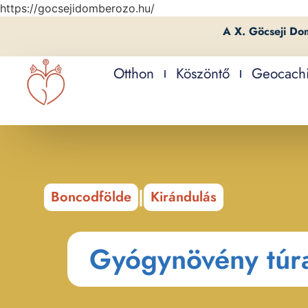
https://gocsejidomberozo.hu/
A X. Göcseji Do
Otthon
Köszöntő
Geocach
|
Boncodfölde
Kirándulás
Gyógynövény túra 