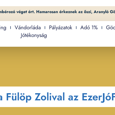
mbérozó véget ért. Hamarosan érkeznek az őszi, Aranyló G
ing
Vándorláda
Pályázatok
Adó 1%
Göc
Jótékonyság
Fülöp Zolival az EzerJó