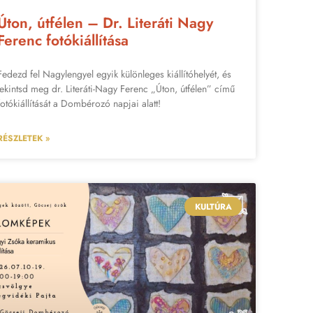
Úton, útfélen – Dr. Literáti Nagy
Ferenc fotókiállítása
Fedezd fel Nagylengyel egyik különleges kiállítóhelyét, és
tekintsd meg dr. Literáti-Nagy Ferenc „Úton, útfélen” című
fotókiállítását a Dombérozó napjai alatt!
RÉSZLETEK »
KULTÚRA