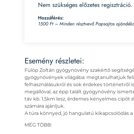
Nem szükséges előzetes regisztráció. 
Hozzáférés:
1500 Ft – Minden résztvevő Papsajtos ajándék
Esemény részletei:
Fülöp Zoltán gyógynövény szakértő segítségé
gyógynövények világába: megtanulhatjuk fel
felhasználásukról és sok érdekes történetről i
megállóval, az épp talált gyógynövény ismert
táv kb. 1,5km lesz, érdemes kényelmes cipőt é
számára ajánljuk.
A túra könnyed, jó hangulatú kikapcsolódás 
MÉG TÖBB: