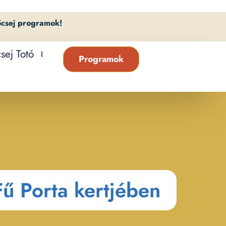
öcsej programok!
sej Totó
Programok
Fű Porta kertjében