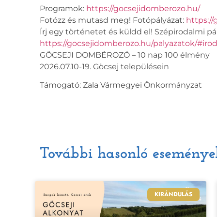
Programok:
https://gocsejidomberozo.hu/
Fotózz és mutasd meg! Fotópályázat:
https://
Írj egy történetet és küldd el! Szépirodalmi pá
https://gocsejidomberozo.hu/palyazatok/#iro
GÖCSEJI DOMBÉROZÓ – 10 nap 100 élmény
2026.07.10-19. Göcsej településein
Támogató: Zala Vármegyei Önkormányzat
További hasonló eseménye
KIRÁNDULÁS