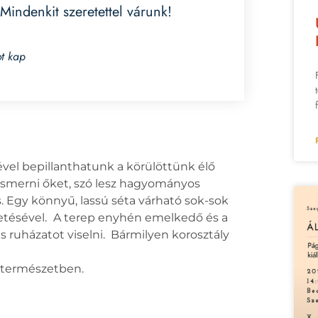
Mindenkit szeretettel várunk!
ot kap
vel bepillanthatunk a körülöttünk élő
ismerni őket, szó lesz hagyományos
s. Egy könnyű, lassú séta várható sok-sok
etésével.
A terep enyhén emelkedő és a
s ruházatot viselni. Bármilyen korosztály
a természetben.