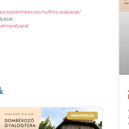
gocsejidomberozo.hu/foto-palyazat/
lyázat:
dalmipalyazat
k
KIRÁNDULÁS