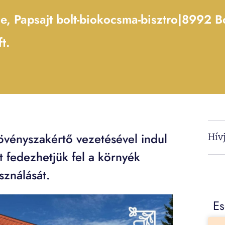
, Papsajt bolt-biokocsma-bisztro
|
8992 Bo
t.
övényszakértő vezetésével indul
Hív
 fedezhetjük fel a környék
sználását.
E