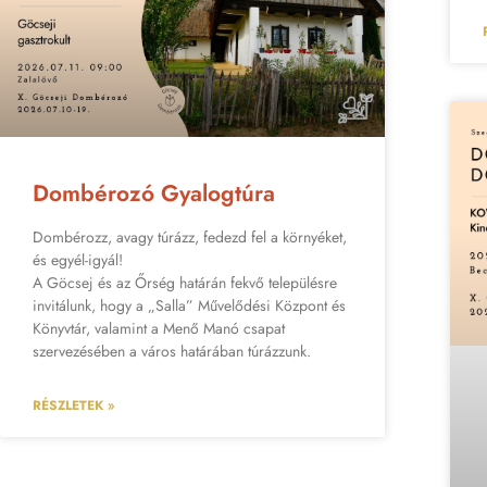
Dombérozó Gyalogtúra
Dombérozz, avagy túrázz, fedezd fel a környéket,
és egyél-igyál!
A Göcsej és az Őrség határán fekvő településre
invitálunk, hogy a „Salla” Művelődési Központ és
Könyvtár, valamint a Menő Manó csapat
szervezésében a város határában túrázzunk.
RÉSZLETEK »