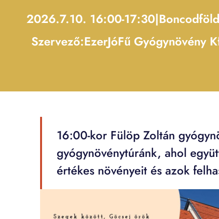
2026.7.10. 16:00-17:30
|
Boncodfölde
Szervező:
EzerJóFű Gyógynövény Kf
16:00-kor Fülöp Zoltán gyógyn
gyógynövénytúránk, ahol együtt
értékes növényeit és azok felha