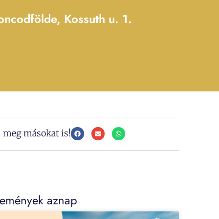
ncodfölde, Kossuth u. 1.
j meg másokat is!
semények aznap