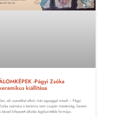
ÁLOMKÉPEK -Págyi Zsóka
keramikus kiállítása
Van, aki szavakkal alkot, más agyaggal mesél – Págyi
Zsóka számára a kerámia nem csupán mesterség, hanem
a kézzel kifejezett alkotás legőszintébb formája.