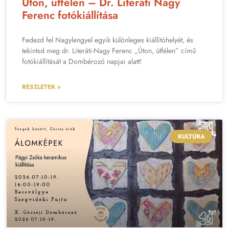
Úton, útfélen – Dr. Literáti Nagy
Ferenc fotókiállítása
Fedezd fel Nagylengyel egyik különleges kiállítóhelyét, és
tekintsd meg dr. Literáti-Nagy Ferenc „Úton, útfélen” című
fotókiállítását a Dombérozó napjai alatt!
RÉSZLETEK »
KULTÚRA