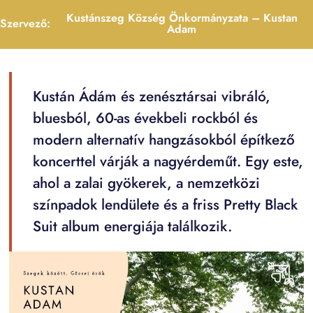
Kustánszeg Község Önkormányzata – Kustan
Szervező:
Adam
Kustán Ádám és zenésztársai vibráló,
bluesból, 60-as évekbeli rockból és
modern alternatív hangzásokból építkező
koncerttel várják a nagyérdeműt. Egy este,
ahol a zalai gyökerek, a nemzetközi
színpadok lendülete és a friss Pretty Black
Suit album energiája találkozik.