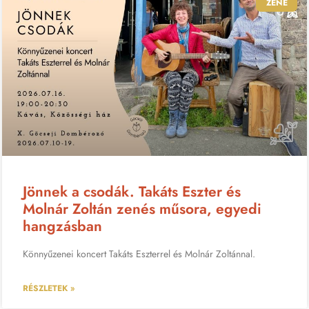
ZENE
Jönnek a csodák. Takáts Eszter és
Molnár Zoltán zenés műsora, egyedi
hangzásban
Könnyűzenei koncert Takáts Eszterrel és Molnár Zoltánnal.
RÉSZLETEK »