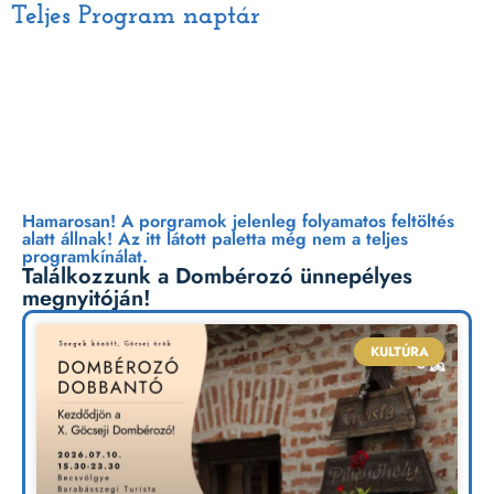
Teljes Program naptár
Péntek | Július 10.
Hamarosan! A porgramok jelenleg folyamatos feltöltés
alatt állnak! Az itt látott paletta még nem a teljes
programkínálat.
Találkozzunk a Dombérozó ünnepélyes
megnyitóján!
KULTÚRA