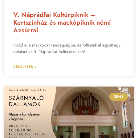
V. Náprádfai Kultúrpiknik –
Kertszínház és mackópiknik némi
Azsúrral
Hozd el a mackódat vendégségbe, és töltsetek el együtt egy
délutánt az 5. Náprádfai Kultúrpikniken!
RÉSZLETEK »
ZENE