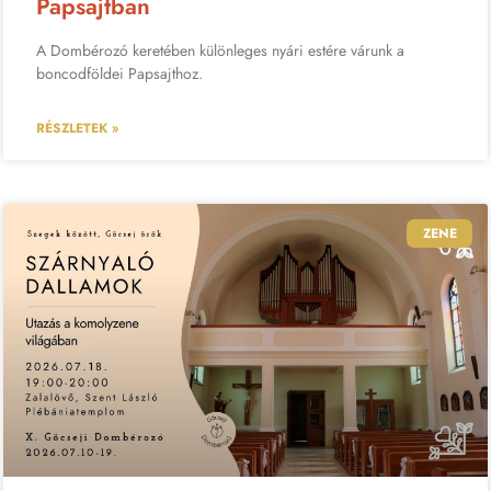
Papsajtban
A Dombérozó keretében különleges nyári estére várunk a
boncodföldei Papsajthoz.
RÉSZLETEK »
ZENE