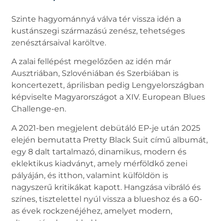
Szinte hagyománnyá válva tér vissza idén a
kustánszegi származású zenész, tehetséges
zenésztársaival karöltve.
A zalai fellépést megelőzően az idén már
Ausztriában, Szlovéniában és Szerbiában is
koncertezett, áprilisban pedig Lengyelországban
képviselte Magyarországot a XIV. European Blues
Challenge-en.
A 2021-ben megjelent debütáló EP-je után 2025
elején bemutatta Pretty Black Suit című albumát,
egy 8 dalt tartalmazó, dinamikus, modern és
eklektikus kiadványt, amely mérföldkő zenei
pályáján, és itthon, valamint külföldön is
nagyszerű kritikákat kapott. Hangzása vibráló és
színes, tisztelettel nyúl vissza a blueshoz és a 60-
as évek rockzenéjéhez, amelyet modern,