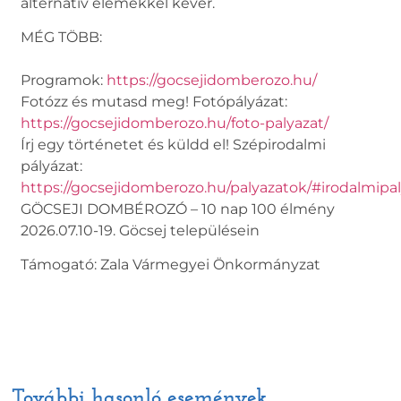
alternatív elemekkel kever.
MÉG TÖBB:
Programok:
https://gocsejidomberozo.hu/
Fotózz és mutasd meg! Fotópályázat:
https://gocsejidomberozo.hu/foto-palyazat/
Írj egy történetet és küldd el! Szépirodalmi
pályázat:
https://gocsejidomberozo.hu/palyazatok/#irodalmipa
GÖCSEJI DOMBÉROZÓ – 10 nap 100 élmény
2026.07.10-19. Göcsej településein
Támogató: Zala Vármegyei Önkormányzat
További hasonló események