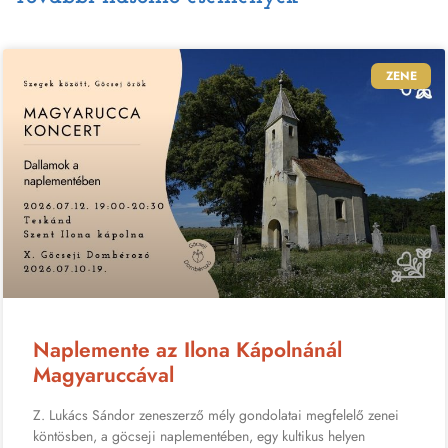
ZENE
Naplemente az Ilona Kápolnánál
Magyaruccával
Z. Lukács Sándor zeneszerző mély gondolatai megfelelő zenei
köntösben, a göcseji naplementében, egy kultikus helyen