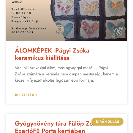
ÁLOMKÉPEK -Págyi Zsóka
keramikus kiállítása
Van, aki szavakkal alkot, más agyaggal mesél – Págyi
Zsóka számára a kerámia nem csupán mesterség, hanem a
kézzel kifejezett alkotás legőszintébb formája.
RÉSZLETEK »
KIRÁNDULÁS
Gyógynövény túra Fülöp Zolival az
EzerJóFű Porta kertjében