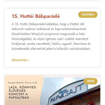
KULTÚRA
15. Hottói Bábparádé
A 15. Hottói Bábparádé küldetése, hogy a Hottón élő
bábosok szakmai tudásának és kapcsolatrendszerének
köszönhetően létrejövő programot megosszák a helyi
közösségekkel, és olyan igényes nyári családi eseményt
kínáljanak, amely szerethető, lokális, egyedi, kézműves és
közvetlenebb alternatívát jelent a kulturális szórakozásban.
RÉSZLETEK »
ZENE