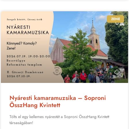
ZENE
Nyáresti kamaramuzsika – Soproni
ÖsszHang Kvintett
Tölts el egy kellemes nyárestét a Soproni ÖsszHang Kvintett
társaságában!