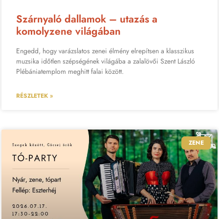
Szárnyaló dallamok – utazás a
komolyzene világában
Engedd, hogy varázslatos zenei élmény elrepítsen a klasszikus
muzsika időtlen szépségének világába a zalalövői Szent László
Plébániatemplom meghitt falai között.
RÉSZLETEK »
ZENE