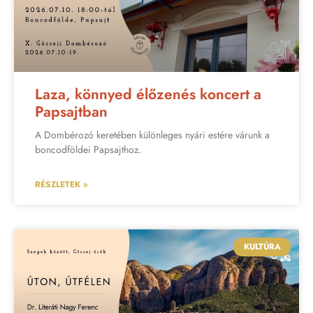
Laza, könnyed élőzenés koncert a
Papsajtban
A Dombérozó keretében különleges nyári estére várunk a
boncodföldei Papsajthoz.
RÉSZLETEK »
KULTÚRA