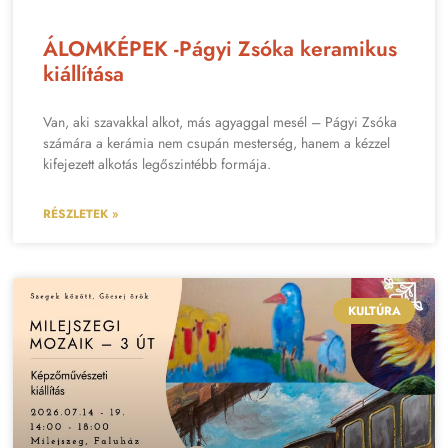
ÁLOMKÉPEK -Págyi Zsóka keramikus
kiállítása
Van, aki szavakkal alkot, más agyaggal mesél – Págyi Zsóka
számára a kerámia nem csupán mesterség, hanem a kézzel
kifejezett alkotás legőszintébb formája.
RÉSZLETEK »
KULTÚRA