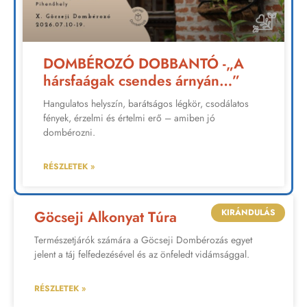
DOMBÉROZÓ DOBBANTÓ -„A
hársfaágak csendes árnyán…”
Hangulatos helyszín, barátságos légkör, csodálatos
fények, érzelmi és értelmi erő – amiben jó
dombérozni.
RÉSZLETEK »
KIRÁNDULÁS
Göcseji Alkonyat Túra
Természetjárók számára a Göcseji Dombérozás egyet
jelent a táj felfedezésével és az önfeledt vidámsággal.
RÉSZLETEK »