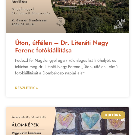
Úton, útfélen – Dr. Literáti Nagy
Ferenc fotókiállítása
Fedezd fel Nagylengyel egyik különleges kiállítóhelyét, és
tekintsd meg dr. Literáti-Nagy Ferenc „Úton, útfélen” című
fotókiállítását a Dombérozó napjai alatt!
RÉSZLETEK »
KULTÚRA