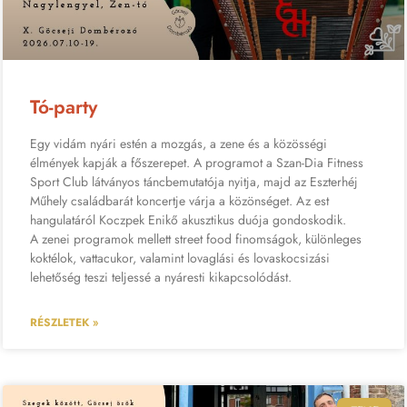
Tó-party
Egy vidám nyári estén a mozgás, a zene és a közösségi
élmények kapják a főszerepet. A programot a Szan-Dia Fitness
Sport Club látványos táncbemutatója nyitja, majd az Eszterhéj
Műhely családbarát koncertje várja a közönséget. Az est
hangulatáról Koczpek Enikő akusztikus duója gondoskodik.
A zenei programok mellett street food finomságok, különleges
koktélok, vattacukor, valamint lovaglási és lovaskocsizási
lehetőség teszi teljessé a nyáresti kikapcsolódást.
RÉSZLETEK »