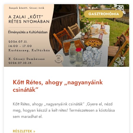
GASZTRONÓMIA
Kőtt Rétes, ahogy „nagyanyáink
csináták”
Kőtt Rétes, ahogy „nagyanyáink csináták” ,Gyere el, nézd
meg, hogyan készül a kelt rétes! Természetesen a kóstolása
sem maradhat el.
RÉSZLETEK »