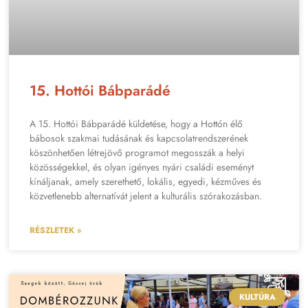
15. Hottói Bábparádé
A 15. Hottói Bábparádé küldetése, hogy a Hottón élő
bábosok szakmai tudásának és kapcsolatrendszerének
köszönhetően létrejövő programot megosszák a helyi
közösségekkel, és olyan igényes nyári családi eseményt
kínáljanak, amely szerethető, lokális, egyedi, kézműves és
közvetlenebb alternatívát jelent a kulturális szórakozásban.
RÉSZLETEK »
KULTÚRA