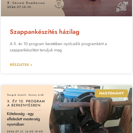
Szappankészítés házilag
A X. év 10 program keretében nyolcadik programként a
szappankészítést tanuljuk meg.
RÉSZLETEK »
HAGYOMÁNY