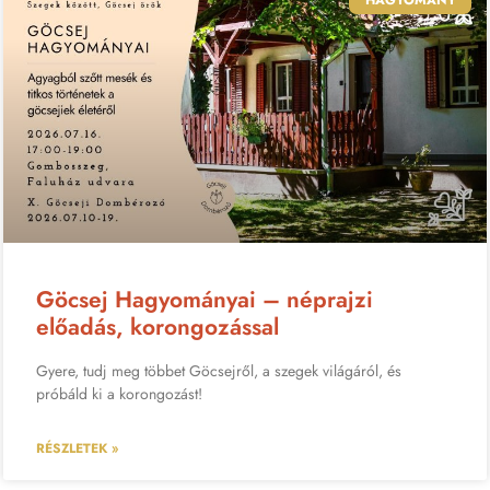
Göcsej Hagyományai – néprajzi
előadás, korongozással
Gyere, tudj meg többet Göcsejről, a szegek világáról, és
próbáld ki a korongozást!
RÉSZLETEK »