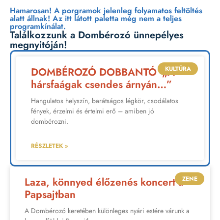
Hamarosan! A porgramok jelenleg folyamatos feltöltés
alatt állnak! Az itt látott paletta még nem a teljes
programkínálat.
Találkozzunk a Dombérozó ünnepélyes
megnyitóján!
KULTÚRA
DOMBÉROZÓ DOBBANTÓ -„A
hársfaágak csendes árnyán…”
Hangulatos helyszín, barátságos légkör, csodálatos
fények, érzelmi és értelmi erő – amiben jó
dombérozni.
RÉSZLETEK »
ZENE
Laza, könnyed élőzenés koncert a
Papsajtban
A Dombérozó keretében különleges nyári estére várunk a