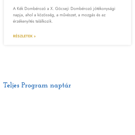
A Kék Dombérozó a X. Göcseji Dombérozó jótékonysági
napja, ahol a közösség, a művészet, a mozgás és az
érzékenyítés találkozik.
RÉSZLETEK »
Teljes Program naptár
Péntek | Július 10.