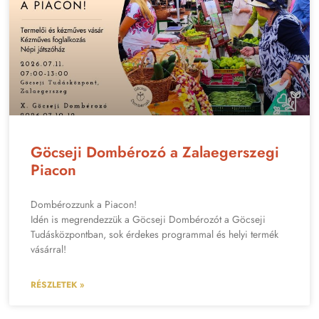
Göcseji Dombérozó a Zalaegerszegi
Piacon
Dombérozzunk a Piacon!
Idén is megrendezzük a Göcseji Dombérozót a Göcseji
Tudásközpontban, sok érdekes programmal és helyi termék
vásárral!
RÉSZLETEK »