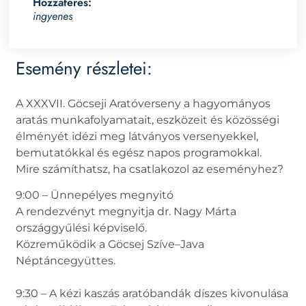
Hozzáférés:
ingyenes
Esemény részletei:
A XXXVII. Göcseji Aratóverseny a hagyományos
aratás munkafolyamatait, eszközeit és közösségi
élményét idézi meg látványos versenyekkel,
bemutatókkal és egész napos programokkal.
Mire számíthatsz, ha csatlakozol az eseményhez?
9:00 – Ünnepélyes megnyitó
A rendezvényt megnyitja dr. Nagy Márta
országgyűlési képviselő.
Közreműködik a Göcsej Szíve–Java
Néptáncegyüttes.
9:30 – A kézi kaszás aratóbandák díszes kivonulása