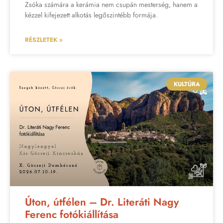
Zsóka számára a kerámia nem csupán mesterség, hanem a
kézzel kifejezett alkotás legőszintébb formája.
RÉSZLETEK »
KULTÚRA
Úton, útfélen – Dr. Literáti Nagy
Ferenc fotókiállítása