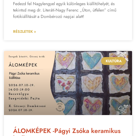
Fedezd fel Nagylengyel egyik különleges kiállítóhelyét, és
tekintsd meg dr. Literáti-Nagy Ferenc „Úton, útfélen” című
fotókiállítását a Dombérozó napjai alatt!
RÉSZLETEK »
KULTÚRA
ÁLOMKÉPEK -Págyi Zsóka keramikus