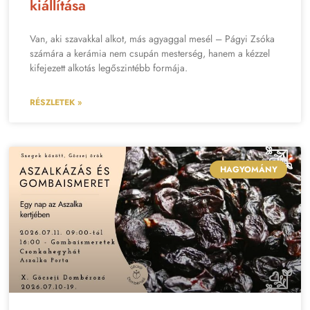
kiállítása
Van, aki szavakkal alkot, más agyaggal mesél – Págyi Zsóka
számára a kerámia nem csupán mesterség, hanem a kézzel
kifejezett alkotás legőszintébb formája.
RÉSZLETEK »
HAGYOMÁNY