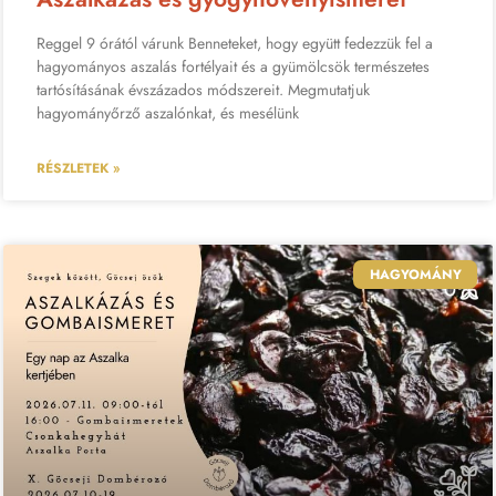
Reggel 9 órától várunk Benneteket, hogy együtt fedezzük fel a
hagyományos aszalás fortélyait és a gyümölcsök természetes
tartósításának évszázados módszereit. Megmutatjuk
hagyományőrző aszalónkat, és mesélünk
RÉSZLETEK »
HAGYOMÁNY