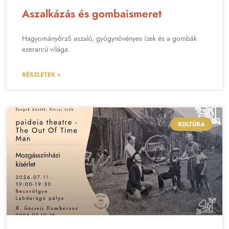
Aszalkázás és gombaismeret
Hagyományőrző aszaló, gyógynövényes ízek és a gombák
ezerarcú világa.
RÉSZLETEK »
KULTÚRA