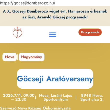
https://gocsejidomberozo.hu/
A X. Göcseji Dombérozó véget ért. Hamarosan érkeznek
az őszi, Aranyló Göcsej programok!
Programok
|
Nova
Hagyomány
Göcseji Aratóverseny
2026.7.11. 09:00
Nova, Léránt Lajos
8948 Nova,
|
|
– 23:30
Sportcentrum
Sport utca 2.
Szervező:
Nova Község Önkormányzata