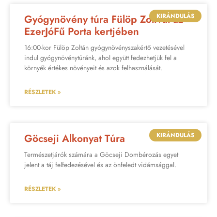
KIRÁNDULÁS
Gyógynövény túra Fülöp Zolival az
EzerJóFű Porta kertjében
16:00-kor Fülöp Zoltán gyógynövényszakértő vezetésével
indul gyógynövénytúránk, ahol együtt fedezhetjük fel a
környék értékes növényeit és azok felhasználását.
RÉSZLETEK »
KIRÁNDULÁS
Göcseji Alkonyat Túra
Természetjárók számára a Göcseji Dombérozás egyet
jelent a táj felfedezésével és az önfeledt vidámsággal.
RÉSZLETEK »