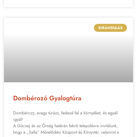
KIRÁNDULÁS
Dombérozó Gyalogtúra
Dombérozz, avagy túrázz, fedezd fel a környéket, és egyél-
igyál!
A Göcsej és az Őrség határán fekvő településre invitálunk,
hogy a „Salla” Művelődési Központ és Könyvtár, valamint a