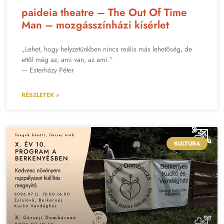
paideia theatre – The Out Of Time
Man – mozgásszínházi kísérlet
„Lehet, hogy helyzetünkben nincs reális más lehetőség, de
ettől még az, ami van, az ami.”
— Esterházy Péter
RÉSZLETEK »
KULTÚRA