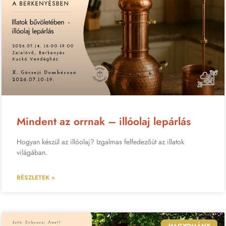
Mindent az orrnak – illóolaj lepárlás
Hogyan készül az illóolaj? Izgalmas felfedezőút az illatok
világában.
RÉSZLETEK »
HAGYOMÁNY