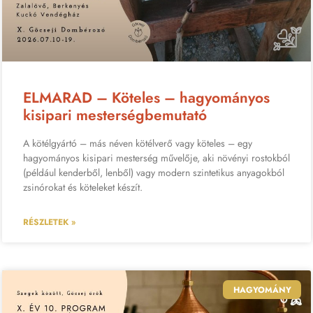
ELMARAD – Köteles – hagyományos
kisipari mesterségbemutató
A kötélgyártó – más néven kötélverő vagy köteles – egy
hagyományos kisipari mesterség művelője, aki növényi rostokból
(például kenderből, lenből) vagy modern szintetikus anyagokból
zsinórokat és köteleket készít.
RÉSZLETEK »
HAGYOMÁNY