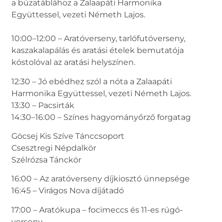
a búzatáblához a Zalaapáti Harmonika
Együttessel, vezeti Németh Lajos.
10:00–12:00 – Aratóverseny, tarlófutóverseny,
kaszakalapálás és aratási ételek bemutatója
kóstolóval az aratási helyszínen.
12:30 – Jó ebédhez szól a nóta a Zalaapáti
Harmonika Együttessel, vezeti Németh Lajos.
13:30 – Pacsirták
14:30–16:00 – Színes hagyományőrző forgatag
Göcsej Kis Szíve Tánccsoport
Csesztregi Népdalkör
Szélrózsa Tánckör
16:00 – Az aratóverseny díjkiosztó ünnepsége
16:45 – Virágos Nova díjátadó
17:00 – Aratókupa – focimeccs és 11-es rúgó-
verseny