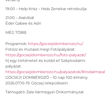
19:00 – Help Krisz – Help Zenekar retrobulija
21:00 – Aratóbál
Éder Gabee és Adri
MÉG TÖBB:
Programok:
https://gocsejidomberozo.hu/
Fotózz és mutasd meg! Fotópályázat:
https://gocsejidomberozo.hu/foto-palyazat/
Írj egy történetet és küldd el! Szépirodalmi
pályázat:
https://gocsejidomberozo.hu/palyazatok/#irodalmipa
GÖCSEJI DOMBÉROZÓ – 10 nap 100 élmény
2026.07.10-19. Göcsej településein
Támogató: Zala Vármegyei Önkormányzat