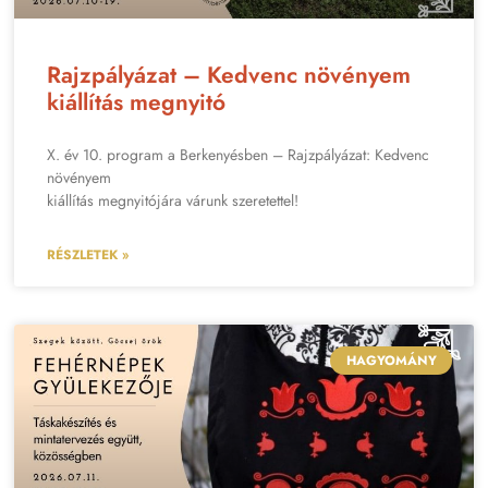
Rajzpályázat – Kedvenc növényem
kiállítás megnyitó
X. év 10. program a Berkenyésben – Rajzpályázat: Kedvenc
növényem
kiállítás megnyitójára várunk szeretettel!
RÉSZLETEK »
HAGYOMÁNY