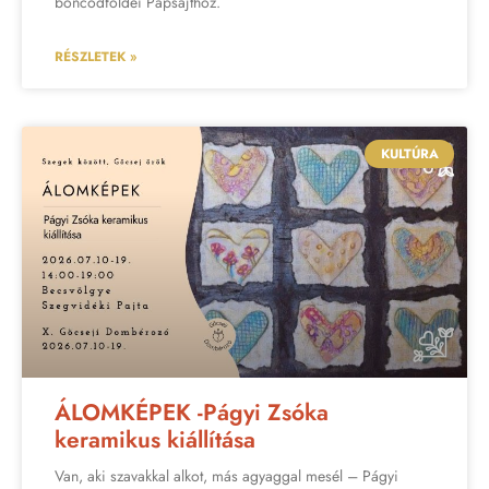
boncodföldei Papsajthoz.
RÉSZLETEK »
KULTÚRA
ÁLOMKÉPEK -Págyi Zsóka
keramikus kiállítása
Van, aki szavakkal alkot, más agyaggal mesél – Págyi