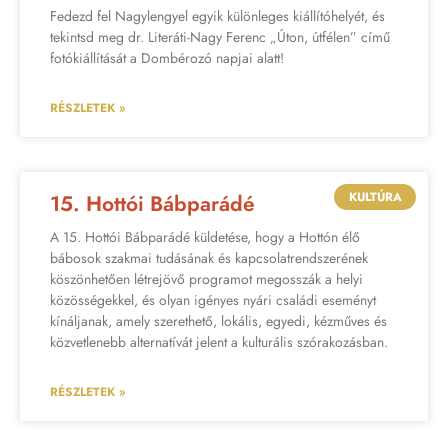
Fedezd fel Nagylengyel egyik különleges kiállítóhelyét, és
tekintsd meg dr. Literáti-Nagy Ferenc „Úton, útfélen” című
fotókiállítását a Dombérozó napjai alatt!
RÉSZLETEK »
KULTÚRA
15. Hottói Bábparádé
A 15. Hottói Bábparádé küldetése, hogy a Hottón élő
bábosok szakmai tudásának és kapcsolatrendszerének
köszönhetően létrejövő programot megosszák a helyi
közösségekkel, és olyan igényes nyári családi eseményt
kínáljanak, amely szerethető, lokális, egyedi, kézműves és
közvetlenebb alternatívát jelent a kulturális szórakozásban.
RÉSZLETEK »