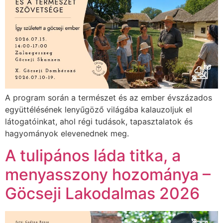
A program során a természet és az ember évszázados
együttélésének lenyűgöző világába kalauzoljuk el
látogatóinkat, ahol régi tudások, tapasztalatok és
hagyományok elevenednek meg.
A tulipános láda titka, a
menyasszony hozománya –
Göcseji Lakodalmas 2026