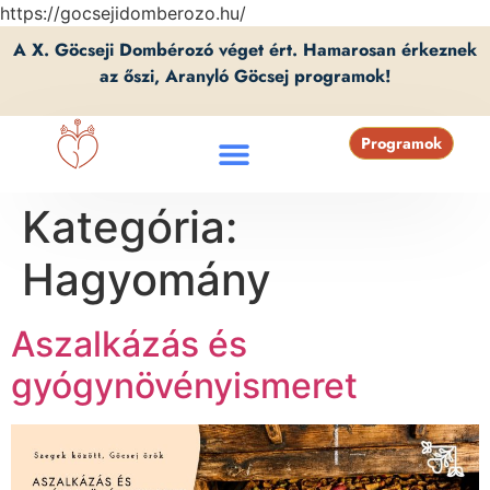
https://gocsejidomberozo.hu/
A X. Göcseji Dombérozó véget ért. Hamarosan érkeznek
az őszi, Aranyló Göcsej programok!
Programok
Kategória:
Hagyomány
Aszalkázás és
gyógynövényismeret