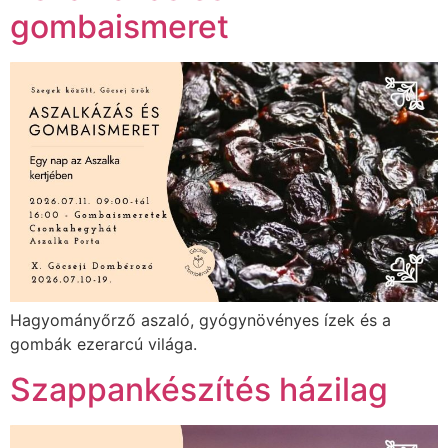
gombaismeret
Hagyományőrző aszaló, gyógynövényes ízek és a
gombák ezerarcú világa.
Szappankészítés házilag