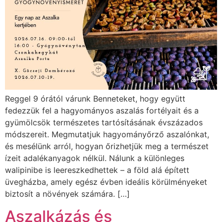
Reggel 9 órától várunk Benneteket, hogy együtt
fedezzük fel a hagyományos aszalás fortélyait és a
gyümölcsök természetes tartósításának évszázados
módszereit. Megmutatjuk hagyományőrző aszalónkat,
és mesélünk arról, hogyan őrizhetjük meg a természet
ízeit adalékanyagok nélkül. Nálunk a különleges
walipinibe is leereszkedhettek – a föld alá épített
üvegházba, amely egész évben ideális körülményeket
biztosít a növények számára. […]
Aszalkázás és