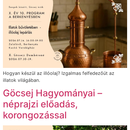
Hogyan készül az illóolaj? Izgalmas felfedezőút az
illatok világában.
Göcsej Hagyományai –
néprajzi előadás,
korongozással