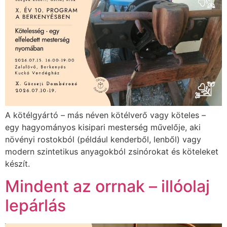
A kötélgyártó – más néven kötélverő vagy köteles –
egy hagyományos kisipari mesterség művelője, aki
növényi rostokból (például kenderből, lenből) vagy
modern szintetikus anyagokból zsinórokat és köteleket
készít.
Mindent az orrnak – illóolaj
lepárlás