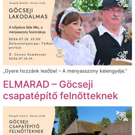
„Gyere hozzánk lesőbe! – A menyasszony kelengyéje.”
ELMARAD – Göcseji
csapatépítő felnőtteknek