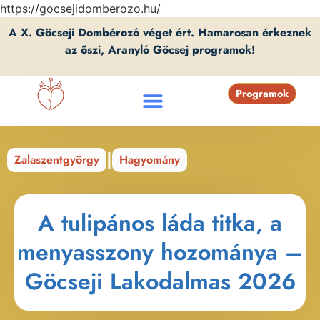
https://gocsejidomberozo.hu/
A X. Göcseji Dombérozó véget ért. Hamarosan érkeznek
az őszi, Aranyló Göcsej programok!
Programok
|
Zalaszentgyörgy
Hagyomány
A tulipános láda titka, a
menyasszony hozománya –
Göcseji Lakodalmas 2026