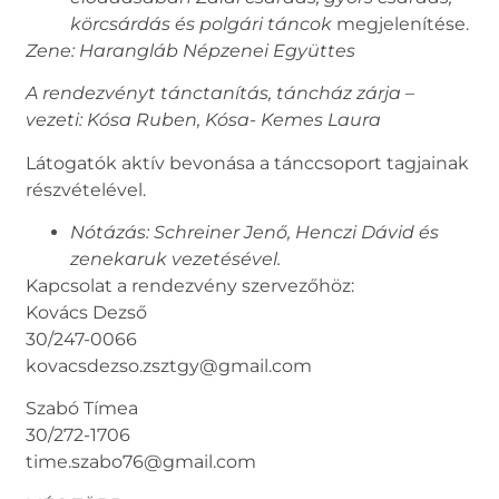
körcsárdás és polgári táncok
megjelenítése.
Zene: Harangláb Népzenei Együttes
A rendezvényt tánctanítás, táncház zárja –
vezeti: Kósa Ruben, Kósa- Kemes Laura
Látogatók aktív bevonása a tánccsoport tagjainak
részvételével.
Nótázás: Schreiner Jenő, Henczi Dávid és
zenekaruk vezetésével.
Kapcsolat a rendezvény szervezőhöz:
Kovács Dezső
30/247-0066
kovacsdezso.zsztgy@gmail.com
Szabó Tímea
30/272-1706
time.szabo76@gmail.com