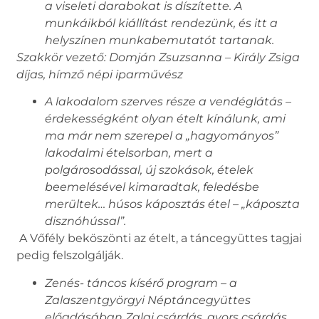
a viseleti darabokat is díszítette. A
munkáikból kiállítást rendezünk, és itt a
helyszínen munkabemutatót tartanak.
Szakkör vezető: Domján Zsuzsanna –
Király Zsiga
díjas, hímző népi iparművész
A lakodalom szerves része a vendéglátás –
érdekességként olyan ételt kínálunk, ami
ma már nem szerepel a „hagyományos”
lakodalmi ételsorban, mert a
polgárosodással, új szokások, ételek
beemelésével kimaradtak, feledésbe
merültek… húsos káposztás étel – „káposzta
disznóhússal”.
A Vőfély beköszönti az ételt, a táncegyüttes tagjai
pedig felszolgálják.
Zenés- táncos kísérő program – a
Zalaszentgyörgyi Néptáncegyüttes
előadásában Zalai csárdás, gyors csárdás,