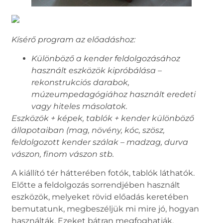
Kísérő program az előadáshoz:
Különböző a kender feldolgozásához
használt eszközök kipróbálása –
rekonstrukciós darabok,
múzeumpedagógiához használt eredeti
vagy hiteles másolatok.
Eszközök + képek, tablók + kender különböző
állapotaiban (mag, növény, kóc, szösz,
feldolgozott kender szálak – madzag, durva
vászon, finom vászon stb.
A kiállító tér hátterében fotók, tablók láthatók.
Előtte a feldolgozás sorrendjében használt
eszközök, melyeket rövid előadás keretében
bemutatunk, megbeszéljük mi mire jó, hogyan
használták. Ezeket bátran megfoghatják,