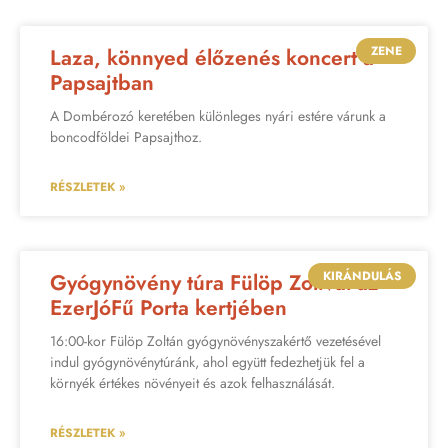
ZENE
Laza, könnyed élőzenés koncert a
Papsajtban
A Dombérozó keretében különleges nyári estére várunk a
boncodföldei Papsajthoz.
RÉSZLETEK »
KIRÁNDULÁS
Gyógynövény túra Fülöp Zolival az
EzerJóFű Porta kertjében
16:00-kor Fülöp Zoltán gyógynövényszakértő vezetésével
indul gyógynövénytúránk, ahol együtt fedezhetjük fel a
környék értékes növényeit és azok felhasználását.
RÉSZLETEK »