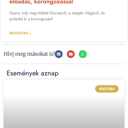
előadás, korongozással
Gyere, tudj meg többet Göcsejről, a szegek világáról, és
próbáld ki a korongozást!
RÉSZLETEK »
Hívj meg másokat is!
Események aznap
KULTÚRA