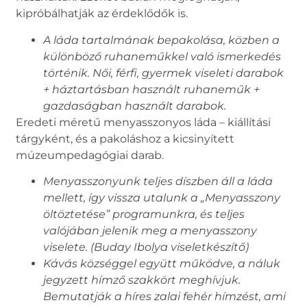
kipróbálhatják az érdeklődők is.
A láda tartalmának bepakolása, közben a
különböző ruhaneműkkel való ismerkedés
történik. Női, férfi, gyermek viseleti darabok
+ háztartásban használt ruhaneműk +
gazdaságban használt darabok.
Eredeti méretű menyasszonyos láda – kiállítási
tárgyként, és a pakoláshoz a kicsinyített
múzeumpedagógiai darab.
Menyasszonyunk teljes díszben áll a láda
mellett, így vissza utalunk a „Menyasszony
öltöztetése” programunkra, és teljes
valójában jelenik meg a menyasszony
viselete. (Buday Ibolya viseletkészítő)
Kávás községgel együtt működve, a náluk
jegyzett hímző szakkört meghívjuk.
Bemutatják a híres zalai fehér hímzést, ami