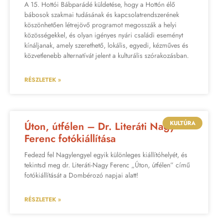
A 15. Hottói Bábparádé küldetése, hogy a Hottón élő
bábosok szakmai tudásának és kapcsolatrendszerének
köszönhetően létrejövő programot megosszák a helyi
közösségekkel, és olyan igényes nyári családi eseményt
kínáljanak, amely szerethető, lokális, egyedi, kézműves és
közvetlenebb alternatívát jelent a kulturális szórakozásban.
RÉSZLETEK »
KULTÚRA
Úton, útfélen – Dr. Literáti Nagy
Ferenc fotókiállítása
Fedezd fel Nagylengyel egyik különleges kiállítóhelyét, és
tekintsd meg dr. Literáti-Nagy Ferenc „Úton, útfélen” című
fotókiállítását a Dombérozó napjai alatt!
RÉSZLETEK »