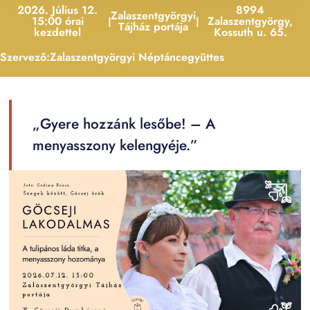
2026. Július 12.
8994
Zalaszentgyörgyi
15:00 órai
Zalaszentgyörgy,
|
|
Tájház portája
kezdettel
Kossuth u. 65.
Szervező:
Zalaszentgyörgyi Néptáncegyüttes
„Gyere hozzánk lesőbe! – A
menyasszony kelengyéje.”