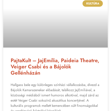
KULTÚRA
PajtaKult – JajEmília, Paideia Theatre,
Veiger Csabi és a Bájolók
Gellénházán
Hallgass bele egy különleges színházi vállalkozásba, élvezd a
Bájolók Kamarazenekar előadását, találkozz JajEmíliával, a
közösségi médiából ismert humoros alkotóval, majd zárd az
estét Veiger Csabi sokszínű akusztikus koncertjével. A
kulturális programok mellett kemencében sült finomságokkal
és vendégváró falatokkal készülünk.