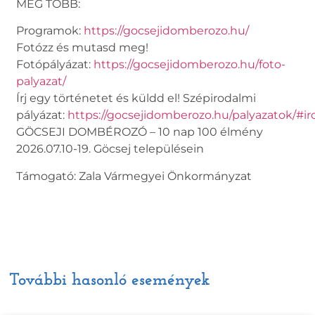
MÉG TÖBB:
Programok:
https://gocsejidomberozo.hu/
Fotózz és mutasd meg!
Fotópályázat:
https://gocsejidomberozo.hu/foto-
palyazat/
Írj egy történetet és küldd el! Szépirodalmi
pályázat:
https://gocsejidomberozo.hu/palyazatok/#ir
GÖCSEJI DOMBÉROZÓ – 10 nap 100 élmény
2026.07.10-19. Göcsej településein
Támogató: Zala Vármegyei Önkormányzat
További hasonló események