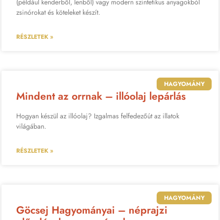
(például kenderből, lenből) vagy modern szintetikus anyagokból
zsinórokat és köteleket készít.
RÉSZLETEK »
HAGYOMÁNY
Mindent az orrnak – illóolaj lepárlás
Hogyan készül az illóolaj? Izgalmas felfedezőút az illatok
világában.
RÉSZLETEK »
HAGYOMÁNY
Göcsej Hagyományai – néprajzi