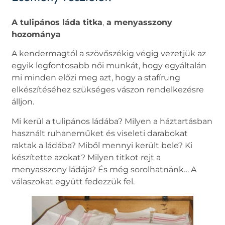
A tulipános láda titka
,
a menyasszony
hozománya
A kendermagtól a szövőszékig végig vezetjük az
egyik legfontosabb női munkát, hogy egyáltalán
mi minden előzi meg azt, hogy a stafírung
elkészítéséhez szükséges vászon rendelkezésre
álljon.
Mi kerül a tulipános ládába? Milyen a háztartásban
használt ruhaneműket és viseleti darabokat
raktak a ládába? Miből mennyi került bele? Ki
készítette azokat? Milyen titkot rejt a
menyasszony ládája? És még sorolhatnánk… A
válaszokat együtt fedezzük fel.