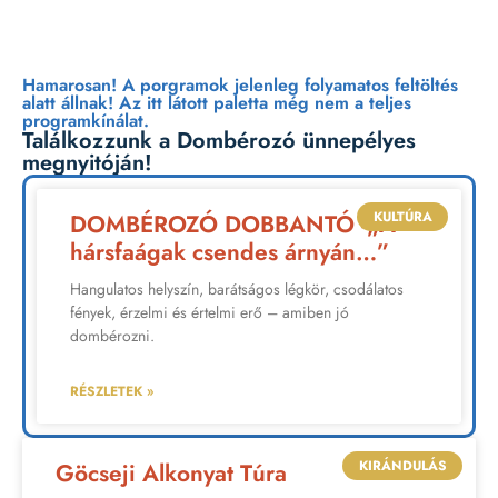
Péntek | Július 10.
Hamarosan! A porgramok jelenleg folyamatos feltöltés
alatt állnak! Az itt látott paletta még nem a teljes
programkínálat.
Találkozzunk a Dombérozó ünnepélyes
megnyitóján!
KULTÚRA
DOMBÉROZÓ DOBBANTÓ -„A
hársfaágak csendes árnyán…”
Hangulatos helyszín, barátságos légkör, csodálatos
fények, érzelmi és értelmi erő – amiben jó
dombérozni.
RÉSZLETEK »
KIRÁNDULÁS
Göcseji Alkonyat Túra