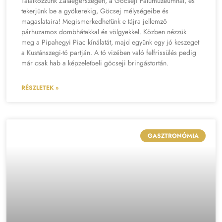
Találkozzunk Zalaegerszegen, a Göcseji Falumúzeumnál, és
tekerjünk be a gyökerekig, Göcsej mélységeibe és
magaslataira! Megismerkedhetünk e tájra jellemző
párhuzamos dombhátakkal és völgyekkel. Közben nézzük
meg a Pipahegyi Piac kínálatát, majd együnk egy jó keszeget
a Kustánszegi-tó partján. A tó vizében való felfrissülés pedig
már csak hab a képzeletbeli göcseji bringástortán.
RÉSZLETEK »
GASZTRONÓMIA