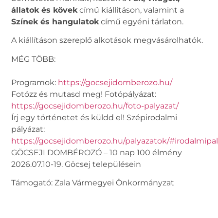
állatok és kövek
című kiállításon, valamint a
Színek és hangulatok
című egyéni tárlaton.
A kiállításon szereplő alkotások megvásárolhatók.
MÉG TÖBB:
Programok:
https://gocsejidomberozo.hu/
Fotózz és mutasd meg! Fotópályázat:
https://gocsejidomberozo.hu/foto-palyazat/
Írj egy történetet és küldd el! Szépirodalmi
pályázat:
https://gocsejidomberozo.hu/palyazatok/#irodalmipa
GÖCSEJI DOMBÉROZÓ – 10 nap 100 élmény
2026.07.10-19. Göcsej településein
Támogató: Zala Vármegyei Önkormányzat