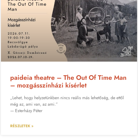
paideia theatre – The Out Of Time Man
– mozgásszínházi kísérlet
„Lehet, hogy helyzetünkben nincs reális más lehetőség, de ettől
még az, ami van, az ami.”
— Esterházy Péter
RÉSZLETEK »