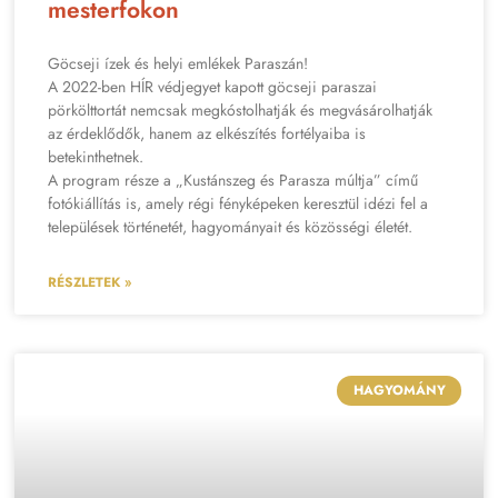
mesterfokon
Göcseji ízek és helyi emlékek Paraszán!
A 2022-ben HÍR védjegyet kapott göcseji paraszai
pörkölttortát nemcsak megkóstolhatják és megvásárolhatják
az érdeklődők, hanem az elkészítés fortélyaiba is
betekinthetnek.
A program része a „Kustánszeg és Parasza múltja” című
fotókiállítás is, amely régi fényképeken keresztül idézi fel a
települések történetét, hagyományait és közösségi életét.
RÉSZLETEK »
HAGYOMÁNY