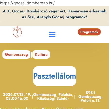
https://gocsejidomberozo.hu/
A X. Göcseji Dombérozó véget ért. Hamarosan érkeznek
az őszi, Aranyló Göcsej programok!
Programok
|
Gombosszeg
Kultúra
Pasztellálom
8984
2026.07.13.-19.
Gombosszeg, Faluház,
Gombosszeg,
|
|
08:00-16:00
Közösségi Szintér
Petőfi u.11.