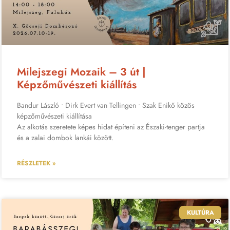
Milejszegi Mozaik – 3 út |
Képzőművészeti kiállítás
Bandur László • Dirk Evert van Tellingen • Szak Enikő közös
képzőművészeti kiállítása
Az alkotás szeretete képes hidat építeni az Északi-tenger partja
és a zalai dombok lankái között.
RÉSZLETEK »
KULTÚRA