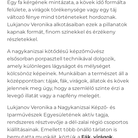
Egy fa kérgének mintázata, a kövek idő formálta
felülete, a virágok törékenysége vagy egy táj
változó fénye mind történeteket hordoznak.
Lukjanov Veronika alkotásaiban ezek a pillanatok
kapnak formát, finom színekkel és érzékeny
részletekkel.
A nagykanizsai kötődésű képzőművész
elsősorban porpasztell technikával dolgozik,
amely különleges lágyságot és mélységet
kölcsönöz képeinek. Munkáiban a természet áll a
középpontban: tájak, fák, virágok, állatok és kövek
jelennek meg úgy, hogy a szemlélő szinte érzi a
levegő illatát vagy a napfény melegét.
Lukjanov Veronika a Nagykanizsai Képző- és
Iparművészek Egyesületének aktív tagja,
rendszeres résztvevője a dél-zalai régió csoportos
kiállításainak. Emellett több önálló tárlaton is
bemutatta munkáit, köztük a
Fák, virágok,