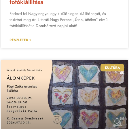
fotókiállítása
Fedezd fel Nagylengyel egyik különleges kiállítóhelyét, és
tekintsd meg dr. Literáti-Nagy Ferenc „Úton, útfélen” című
fotókiállítását a Dombérozó napjai alatt!
RÉSZLETEK »
KULTÚRA