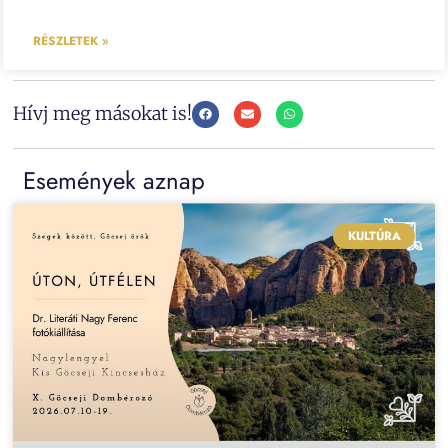
RÉSZLETEK »
Hívj meg másokat is!
Események aznap
KULTÚRA