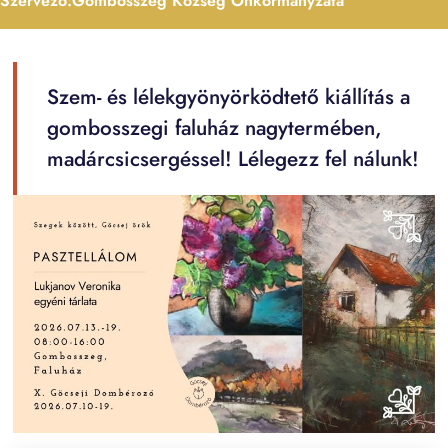
Szervező:
Gombosszeg Község Önkormányzata
Szem- és lélekgyönyörködtető kiállítás a
gombosszegi faluház nagytermében,
madárcsicsergéssel! Lélegezz fel nálunk!