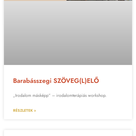
Barabásszegi SZÖVEG(L)ELŐ
„Irodalom másképp” – irodalomterápiás workshop.
RÉSZLETEK »