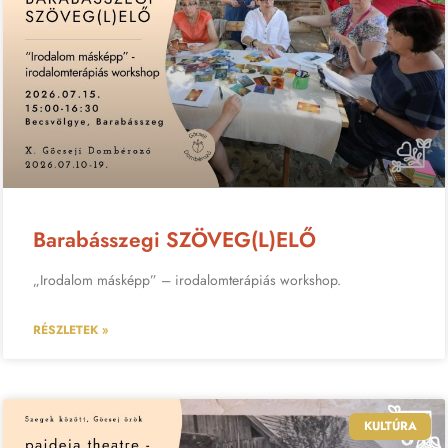
Barabásszegi SZÖVEG(L)ELŐ
„Irodalom másképp” – irodalomterápiás workshop.
RÉSZLETEK »
KULTÚRA