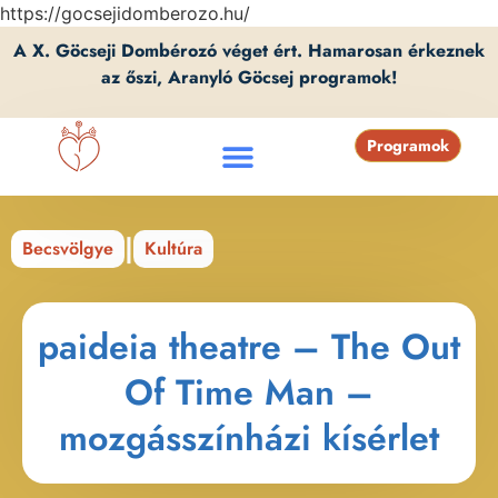
https://gocsejidomberozo.hu/
A X. Göcseji Dombérozó véget ért. Hamarosan érkeznek
az őszi, Aranyló Göcsej programok!
Programok
|
Becsvölgye
Kultúra
paideia theatre – The Out
Of Time Man –
mozgásszínházi kísérlet