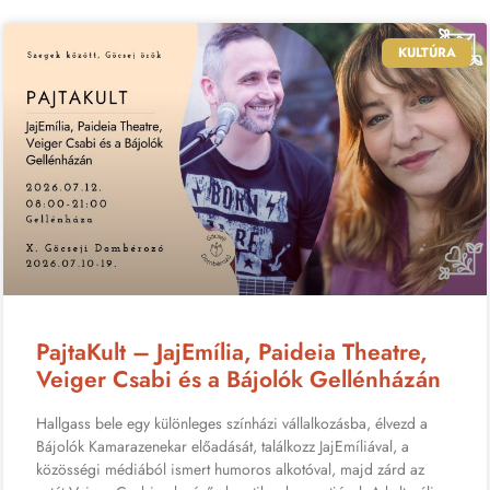
KULTÚRA
PajtaKult – JajEmília, Paideia Theatre,
Veiger Csabi és a Bájolók Gellénházán
Hallgass bele egy különleges színházi vállalkozásba, élvezd a
Bájolók Kamarazenekar előadását, találkozz JajEmíliával, a
közösségi médiából ismert humoros alkotóval, majd zárd az