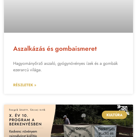
Aszalkázás és gombaismeret
Hagyományőrző aszaló, gyógynövényes ízek és a gombák
ezerarcú világa.
RÉSZLETEK »
KULTÚRA