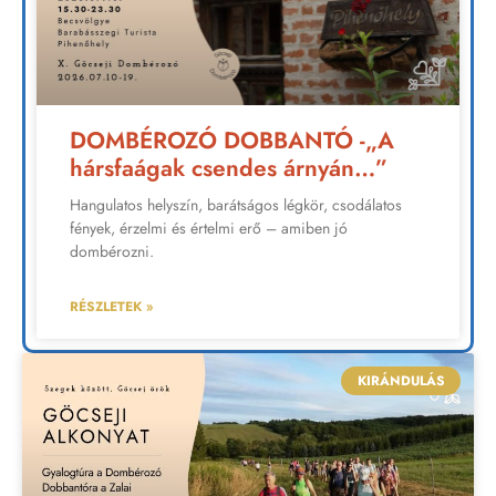
DOMBÉROZÓ DOBBANTÓ -„A
hársfaágak csendes árnyán…”
Hangulatos helyszín, barátságos légkör, csodálatos
fények, érzelmi és értelmi erő – amiben jó
dombérozni.
RÉSZLETEK »
KIRÁNDULÁS