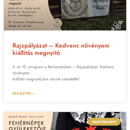
Rajzpályázat – Kedvenc növényem
kiállítás megnyitó
X. év 10. program a Berkenyésben – Rajzpályázat: Kedvenc
növényem
kiállítás megnyitójára várunk szeretettel!
RÉSZLETEK »
HAGYOMÁNY