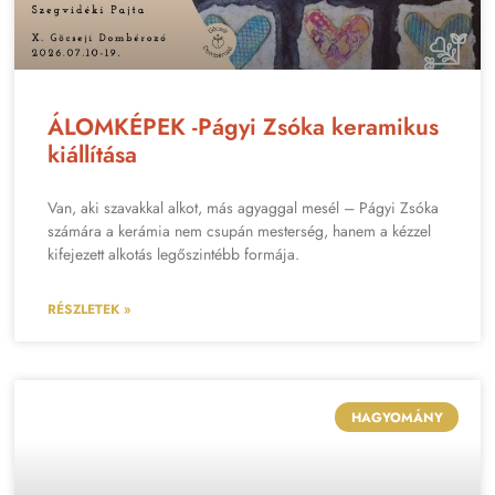
ÁLOMKÉPEK -Págyi Zsóka keramikus
kiállítása
Van, aki szavakkal alkot, más agyaggal mesél – Págyi Zsóka
számára a kerámia nem csupán mesterség, hanem a kézzel
kifejezett alkotás legőszintébb formája.
RÉSZLETEK »
HAGYOMÁNY