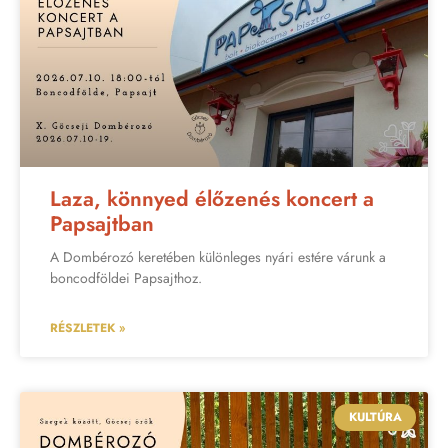
Laza, könnyed élőzenés koncert a
Papsajtban
A Dombérozó keretében különleges nyári estére várunk a
boncodföldei Papsajthoz.
RÉSZLETEK »
KULTÚRA