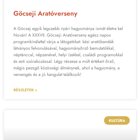
Göcseji Aratóverseny
A Göcsej egyik legszebb nyári hagyománya ismét életre kel
Nován! A XXXVII. Göcseji Aratóverseny egész napos
programkínálattal várja a látogatókat: kézi aratóbandák
látványos felvonulásával, hagyományőrző bemutatókkal,
néptánccal, népzenével, helyi ízekkel, családi programokkal
és esti szórakozással. Légy részese a múlt értékeit őrző,
mégis pezsgő közösségi élménynek, ahol a hagyomány, a
versengés és a jó hangulat találkozik!
RÉSZLETEK »
KULTÚRA