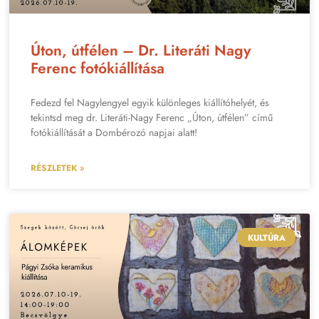
Úton, útfélen – Dr. Literáti Nagy
Ferenc fotókiállítása
Fedezd fel Nagylengyel egyik különleges kiállítóhelyét, és
tekintsd meg dr. Literáti-Nagy Ferenc „Úton, útfélen” című
fotókiállítását a Dombérozó napjai alatt!
RÉSZLETEK »
KULTÚRA