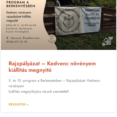
Rajzpályázat – Kedvenc növényem
kiállítás megnyitó
X. év 10. program a Berkenyésben – Rajzpályázat: Kedvenc
növényem
kiállítás megnyitójára várunk szeretettel!
RÉSZLETEK »