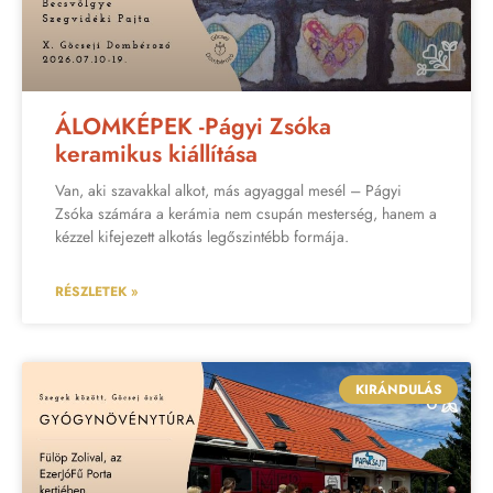
ÁLOMKÉPEK -Págyi Zsóka
keramikus kiállítása
Van, aki szavakkal alkot, más agyaggal mesél – Págyi
Zsóka számára a kerámia nem csupán mesterség, hanem a
kézzel kifejezett alkotás legőszintébb formája.
RÉSZLETEK »
KIRÁNDULÁS