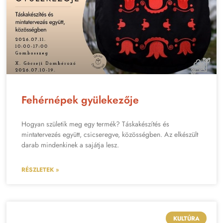
Fehérnépek gyülekezője
Hogyan születik meg egy termék? Táskakészítés és
mintatervezés együtt, csicseregve, közösségben. Az elkészült
darab mindenkinek a sajátja lesz.
RÉSZLETEK »
KULTÚRA