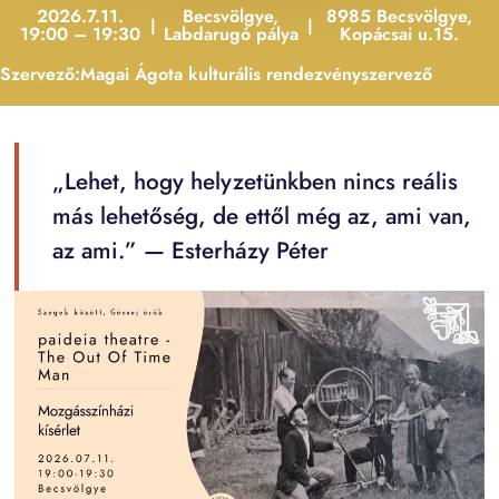
2026.7.11.
Becsvölgye,
8985 Becsvölgye,
|
|
19:00 – 19:30
Labdarugó pálya
Kopácsai u.15.
Szervező:
Magai Ágota kulturális rendezvényszervező
„Lehet, hogy helyzetünkben nincs reális
más lehetőség, de ettől még az, ami van,
az ami.” — Esterházy Péter