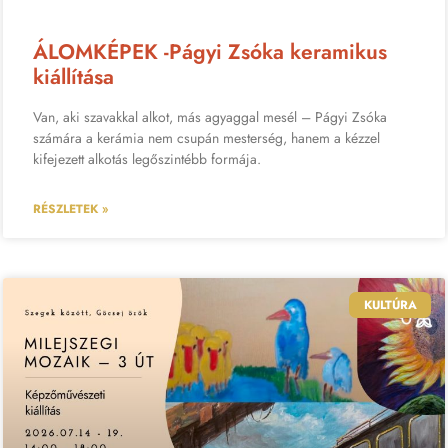
ÁLOMKÉPEK -Págyi Zsóka keramikus
kiállítása
Van, aki szavakkal alkot, más agyaggal mesél – Págyi Zsóka
számára a kerámia nem csupán mesterség, hanem a kézzel
kifejezett alkotás legőszintébb formája.
RÉSZLETEK »
KULTÚRA