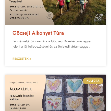
Göcseji Alkonyat Túra
Természetjárók számára a Göcseji Dombérozás egyet
jelent a táj felfedezésével és az önfeledt vidámsággal.
RÉSZLETEK »
KULTÚRA