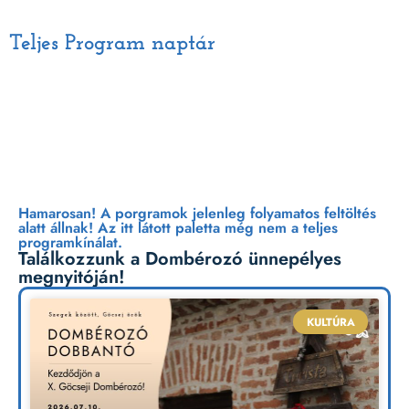
Teljes Program naptár
Péntek | Július 10.
Hamarosan! A porgramok jelenleg folyamatos feltöltés
alatt állnak! Az itt látott paletta még nem a teljes
programkínálat.
Találkozzunk a Dombérozó ünnepélyes
megnyitóján!
KULTÚRA