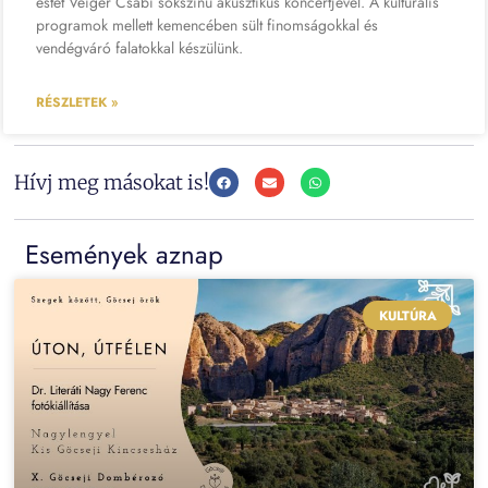
estét Veiger Csabi sokszínű akusztikus koncertjével. A kulturális
programok mellett kemencében sült finomságokkal és
vendégváró falatokkal készülünk.
RÉSZLETEK »
Hívj meg másokat is!
Események aznap
KULTÚRA