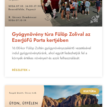
Gyógynövény túra Fülöp Zolival az
EzerJóFű Porta kertjében
16:00-kor Fülöp Zoltán gyógynövényszakértő vezetésével
indul gyógynövénytúránk, ahol együtt fedezhetjük fel a
környék értékes növényeit és azok felhasználását.
RÉSZLETEK »
KULTÚRA