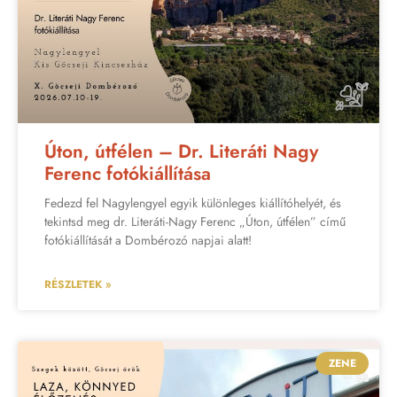
Úton, útfélen – Dr. Literáti Nagy
Ferenc fotókiállítása
Fedezd fel Nagylengyel egyik különleges kiállítóhelyét, és
tekintsd meg dr. Literáti-Nagy Ferenc „Úton, útfélen” című
fotókiállítását a Dombérozó napjai alatt!
RÉSZLETEK »
ZENE