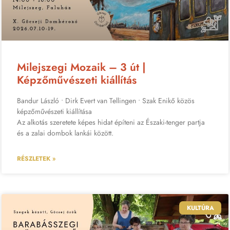
Milejszegi Mozaik – 3 út |
Képzőművészeti kiállítás
Bandur László • Dirk Evert van Tellingen • Szak Enikő közös
képzőművészeti kiállítása
Az alkotás szeretete képes hidat építeni az Északi-tenger partja
és a zalai dombok lankái között.
RÉSZLETEK »
KULTÚRA