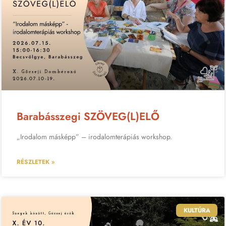
Barabásszegi SZÖVEG(L)ELŐ
„Irodalom másképp” – irodalomterápiás workshop.
RÉSZLETEK »
KULTÚRA