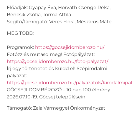
Előadják: Gyapay Éva, Horváth Csenge Réka,
Bencsik Zsófia, Torma Attila
Segítő/támogató: Veres Flóra, Mészáros Máté
MÉG TÖBB:
Programok:
https://gocsejidomberozo.hu/
Fotózz és mutasd meg! Fotópályázat:
https://gocsejidomberozo.hu/foto-palyazat/
Írj egy történetet és küldd el! Szépirodalmi
pályázat:
https://gocsejidomberozo.hu/palyazatok/#irodalmipa
GÖCSEJI DOMBÉROZÓ – 10 nap 100 élmény
2026.07.10-19. Göcsej településein
Támogató: Zala Vármegyei Önkormányzat