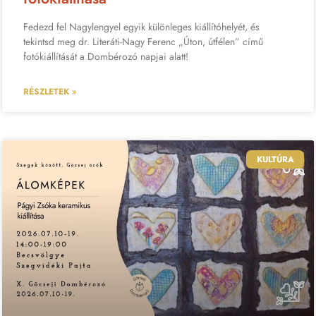
Fedezd fel Nagylengyel egyik különleges kiállítóhelyét, és
tekintsd meg dr. Literáti-Nagy Ferenc „Úton, útfélen” című
fotókiállítását a Dombérozó napjai alatt!
RÉSZLETEK »
KULTÚRA