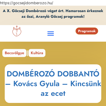
https://gocsejidomberozo.hu/
A X. Göcseji Dombérozó véget ért. Hamarosan érkeznek
az őszi, Aranyló Göcsej programok!
Programok
|
Becsvölgye
Kultúra
DOMBÉROZÓ DOBBANTÓ
– Kovács Gyula – Kincsünk
az ecet