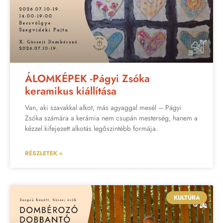
ÁLOMKÉPEK -Págyi Zsóka
keramikus kiállítása
Van, aki szavakkal alkot, más agyaggal mesél – Págyi
Zsóka számára a kerámia nem csupán mesterség, hanem a
kézzel kifejezett alkotás legőszintébb formája.
RÉSZLETEK »
KULTÚRA