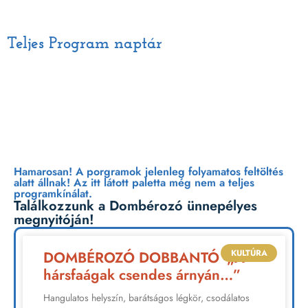
Teljes Program naptár
Péntek | Július 10.
Hamarosan! A porgramok jelenleg folyamatos feltöltés
alatt állnak! Az itt látott paletta még nem a teljes
programkínálat.
Találkozzunk a Dombérozó ünnepélyes
megnyitóján!
KULTÚRA
DOMBÉROZÓ DOBBANTÓ -„A
hársfaágak csendes árnyán…”
Hangulatos helyszín, barátságos légkör, csodálatos