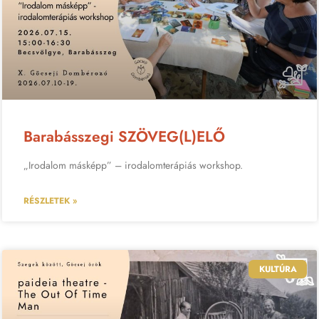
Barabásszegi SZÖVEG(L)ELŐ
„Irodalom másképp” – irodalomterápiás workshop.
RÉSZLETEK »
KULTÚRA