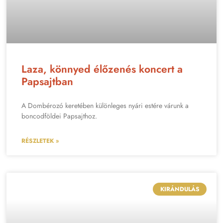
Laza, könnyed élőzenés koncert a
Papsajtban
A Dombérozó keretében különleges nyári estére várunk a
boncodföldei Papsajthoz.
RÉSZLETEK »
KIRÁNDULÁS