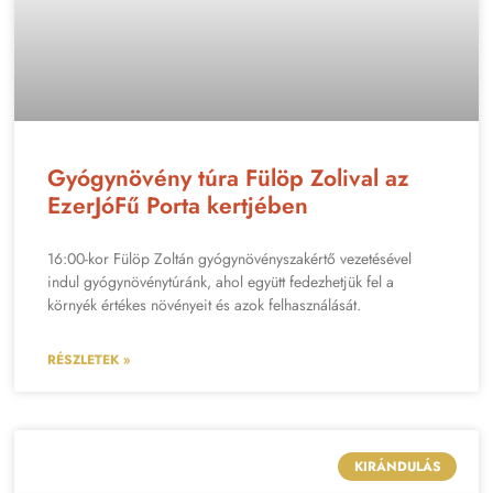
Gyógynövény túra Fülöp Zolival az
EzerJóFű Porta kertjében
16:00-kor Fülöp Zoltán gyógynövényszakértő vezetésével
indul gyógynövénytúránk, ahol együtt fedezhetjük fel a
környék értékes növényeit és azok felhasználását.
RÉSZLETEK »
KIRÁNDULÁS