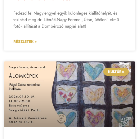
Fedezd fel Nagylengyel egyik különleges kiállítóhelyét, és
tekintsd meg dr. Literáti-Nagy Ferenc „Úton, útfélen” című
fotókiállítását a Dombérozó napjai alatt!
RÉSZLETEK »
KULTÚRA