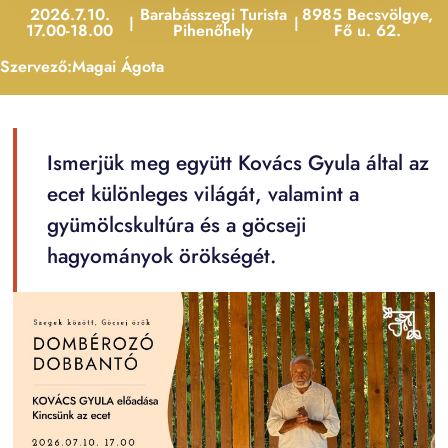
2026.7.10.
Barabásszegi Turista
8985 Becsvölgye,
|
|
17.00-18.00
Pihenőhely
Fő u. 62.
Szervező:
Magai Ágota
Ismerjük meg együtt Kovács Gyula által az
ecet különleges világát, valamint a
gyümölcskultúra és a göcseji
hagyományok örökségét.