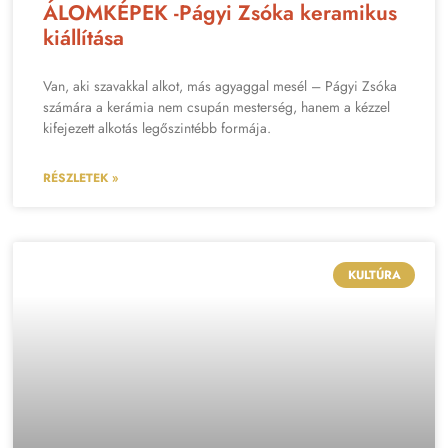
ÁLOMKÉPEK -Págyi Zsóka keramikus
kiállítása
Van, aki szavakkal alkot, más agyaggal mesél – Págyi Zsóka
számára a kerámia nem csupán mesterség, hanem a kézzel
kifejezett alkotás legőszintébb formája.
RÉSZLETEK »
KULTÚRA