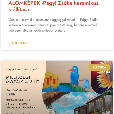
ÁLOMKÉPEK -Págyi Zsóka keramikus
kiállítása
Van, aki szavakkal alkot, más agyaggal mesél – Págyi Zsóka
számára a kerámia nem csupán mesterség, hanem a kézzel
kifejezett alkotás legőszintébb formája.
RÉSZLETEK »
KULTÚRA