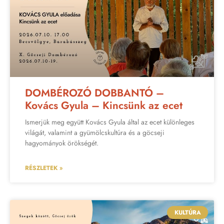
DOMBÉROZÓ DOBBANTÓ –
Kovács Gyula – Kincsünk az ecet
Ismerjük meg együtt Kovács Gyula által az ecet különleges
világát, valamint a gyümölcskultúra és a göcseji
hagyományok örökségét.
RÉSZLETEK »
KULTÚRA