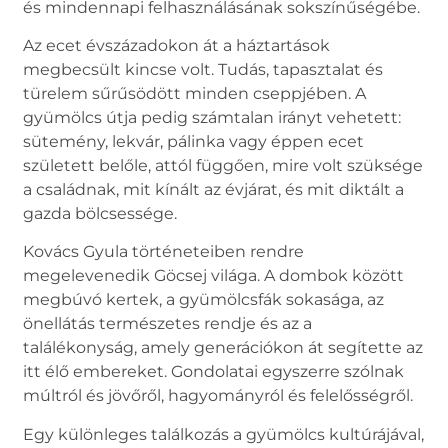
és mindennapi felhasználásának sokszínűségébe.
Az ecet évszázadokon át a háztartások
megbecsült kincse volt. Tudás, tapasztalat és
türelem sűrűsödött minden cseppjében. A
gyümölcs útja pedig számtalan irányt vehetett:
sütemény, lekvár, pálinka vagy éppen ecet
született belőle, attól függően, mire volt szüksége
a családnak, mit kínált az évjárat, és mit diktált a
gazda bölcsessége.
Kovács Gyula történeteiben rendre
megelevenedik Göcsej világa. A dombok között
megbúvó kertek, a gyümölcsfák sokasága, az
önellátás természetes rendje és az a
találékonyság, amely generációkon át segítette az
itt élő embereket. Gondolatai egyszerre szólnak
múltról és jövőről, hagyományról és felelősségről.
Egy különleges találkozás a gyümölcs kultúrájával,