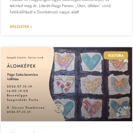
tekintsd meg dr. Literáti-Nagy Ferenc „Úton, útfélen” című
fotókiállítását a Dombérozó napjai alatt!
RÉSZLETEK »
KULTÚRA