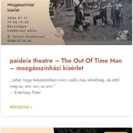
paideia theatre – The Out Of Time Man
– mozgásszínházi kísérlet
„Lehet, hogy helyzetünkben nincs reális más lehetőség, de ettől
még az, ami van, az ami.”
— Esterházy Péter
RÉSZLETEK »