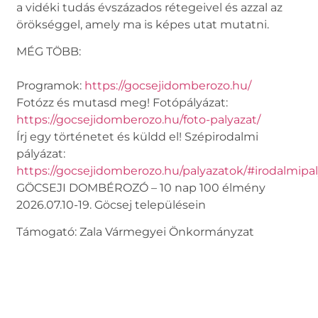
a vidéki tudás évszázados rétegeivel és azzal az
örökséggel, amely ma is képes utat mutatni.
MÉG TÖBB:
Programok:
https://gocsejidomberozo.hu/
Fotózz és mutasd meg! Fotópályázat:
https://gocsejidomberozo.hu/foto-palyazat/
Írj egy történetet és küldd el! Szépirodalmi
pályázat:
https://gocsejidomberozo.hu/palyazatok/#irodalmipa
GÖCSEJI DOMBÉROZÓ – 10 nap 100 élmény
2026.07.10-19. Göcsej településein
Támogató: Zala Vármegyei Önkormányzat