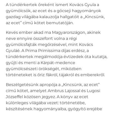
A tündérkertek őreként ismert Kovács Gyula a
gyümölcsök, az ecet és a göcseji hagyományok
gazdag világába kalauzolja hallgatóit a „Kincsünk,
az ecet” című kötet bemutatóján.
Kevés ember akad ma Magyarországon, akinek
neve ennyire összeforrt volna a régi
gyümölcsfajták megőrzésével, mint Kovács
Gyuláé. A Prima Primissima díjas erdész, a
tündérkertek megálmodója évtizedek óta kutatja,
gyűjti és menti a Kárpát-medence
gyümölcsészeti örökségét, miközben
történeteket is őriz: fákról, tájakról és emberekről.
Beszélgetésünk apropója a „Kincsünk, az ecet”
című kötet, amelyet Ambrus Lajossal és Lugosi
Józseffel közösen jegyez. A könyv az ecet
különleges világába vezet: történetébe,
készítésének hagyományaiba, gyógyító erejébe