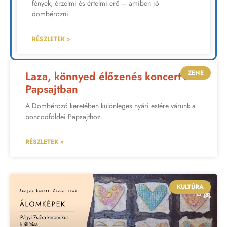
fények, érzelmi és értelmi erő – amiben jó
dombérozni.
RÉSZLETEK »
ZENE
Laza, könnyed élőzenés koncert a
Papsajtban
A Dombérozó keretében különleges nyári estére várunk a
boncodföldei Papsajthoz.
RÉSZLETEK »
KULTÚRA