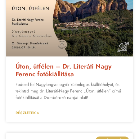
Úton, útfélen – Dr. Literáti Nagy
Ferenc fotókiállítása
Fedezd fel Nagylengyel egyik különleges kiállítóhelyét, és
tekintsd meg dr. Literáti-Nagy Ferenc „Úton, útfélen” című
fotókiállítását a Dombérozó napjai alatt!
RÉSZLETEK »