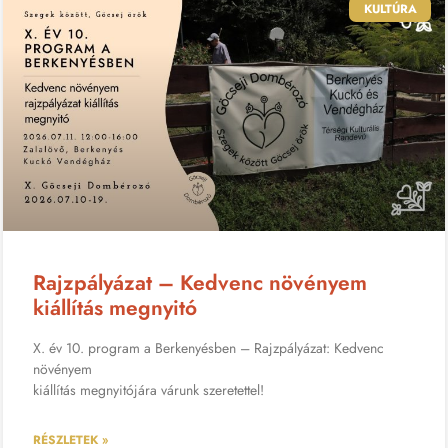
KULTÚRA
Rajzpályázat – Kedvenc növényem
kiállítás megnyitó
X. év 10. program a Berkenyésben – Rajzpályázat: Kedvenc
növényem
kiállítás megnyitójára várunk szeretettel!
RÉSZLETEK »