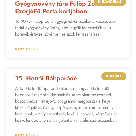
KIRÁNDULÁS
Gyógynövény túra Fülöp Zolival az
EzerJóFű Porta kertjében
16:00-kor Fülöp Zoltán gyógynövényszakértő vezetésével
indul gyógynövénytúránk, ahol együtt fedezhetjük fel a
környék értékes növényeit és azok felhasználását.
RÉSZLETEK »
KULTÚRA
15. Hottói Bábparádé
A 15. Hottói Bábparádé küldetése, hogy a Hottón élő
bábosok szakmai tudásának és kapcsolatrendszerének
köszönhetően létrejövő programot megosszák a helyi
közösségekkel, és olyan igényes nyári családi eseményt
kínáljanak, amely szerethető, lokális, egyedi, kézműves és
közvetlenebb alternatívát jelent a kulturális szórakozásban.
RÉSZLETEK »