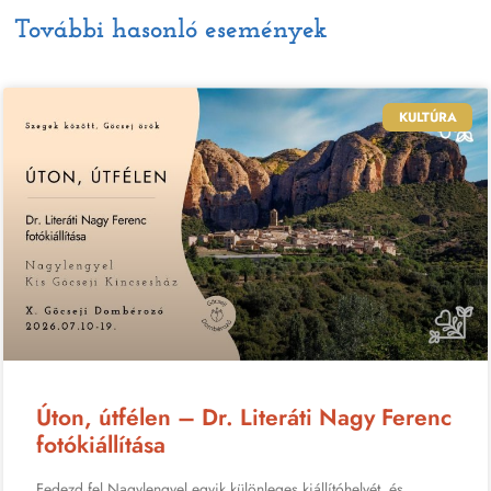
További hasonló események
KULTÚRA
Úton, útfélen – Dr. Literáti Nagy Ferenc
fotókiállítása
Fedezd fel Nagylengyel egyik különleges kiállítóhelyét, és