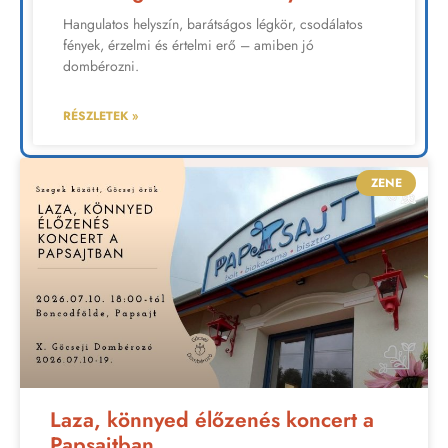
Hangulatos helyszín, barátságos légkör, csodálatos
fények, érzelmi és értelmi erő – amiben jó
dombérozni.
RÉSZLETEK »
ZENE
Laza, könnyed élőzenés koncert a
Papsajtban