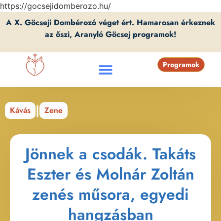
https://gocsejidomberozo.hu/
A X. Göcseji Dombérozó véget ért. Hamarosan érkeznek
az őszi, Aranyló Göcsej programok!
Programok
|
Kávás
Zene
Jönnek a csodák. Takáts
Eszter és Molnár Zoltán
zenés műsora, egyedi
hangzásban