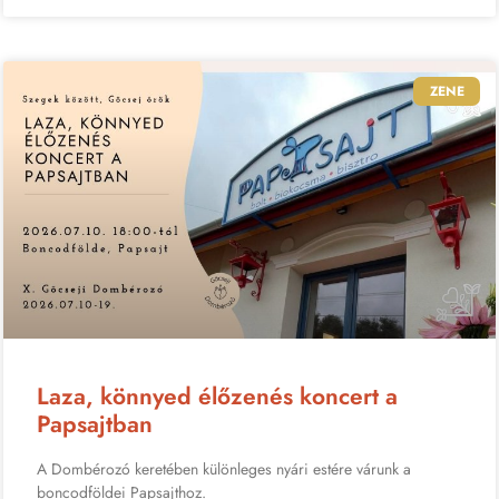
ZENE
Laza, könnyed élőzenés koncert a
Papsajtban
A Dombérozó keretében különleges nyári estére várunk a
boncodföldei Papsajthoz.