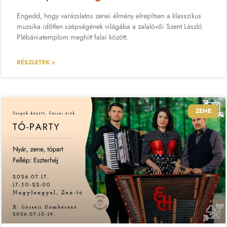
Engedd, hogy varázslatos zenei élmény elrepítsen a klasszikus
muzsika időtlen szépségének világába a zalalövői Szent László
Plébániatemplom meghitt falai között.
RÉSZLETEK »
ZENE