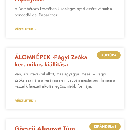
A Dombérozó keretében különleges nyári estére várunk a
boncodföldei Papsajthoz.
RÉSZLETEK »
KULTÚRA
ÁLOMKÉPEK -Págyi Zsóka
keramikus kiállítása
Van, aki szavakkal alkot, más agyaggal mesél – Págyi
Zsóka számára a kerámia nem csupán mesterség, hanem a
kézzel kifejezett alkotás legőszintébb formája.
RÉSZLETEK »
KIRÁNDULÁS
Göcseji Alkonyat Túra