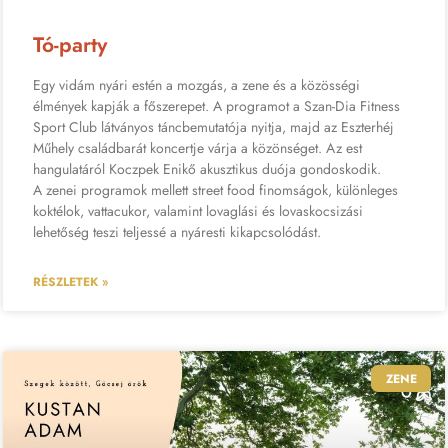
Tó-party
Egy vidám nyári estén a mozgás, a zene és a közösségi
élmények kapják a főszerepet. A programot a Szan-Dia Fitness
Sport Club látványos táncbemutatója nyitja, majd az Eszterhéj
Műhely családbarát koncertje várja a közönséget. Az est
hangulatáról Koczpek Enikő akusztikus duója gondoskodik.
A zenei programok mellett street food finomságok, különleges
koktélok, vattacukor, valamint lovaglási és lovaskocsizási
lehetőség teszi teljessé a nyáresti kikapcsolódást.
RÉSZLETEK »
ZENE