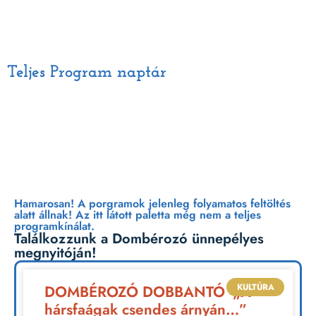
Teljes Program naptár
Péntek | Július 10.
Hamarosan! A porgramok jelenleg folyamatos feltöltés
alatt állnak! Az itt látott paletta még nem a teljes
programkínálat.
Találkozzunk a Dombérozó ünnepélyes
megnyitóján!
KULTÚRA
DOMBÉROZÓ DOBBANTÓ -„A
hársfaágak csendes árnyán…”