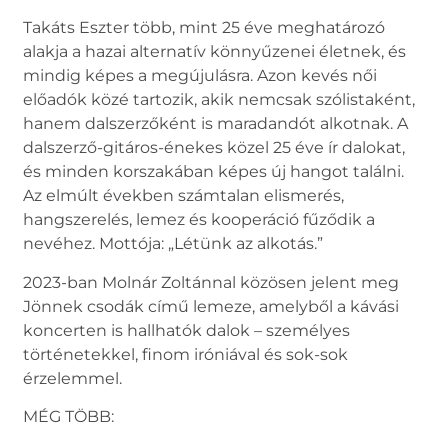
Takáts Eszter több, mint 25 éve meghatározó
alakja a hazai alternatív könnyűzenei életnek, és
mindig képes a megújulásra. Azon kevés női
előadók közé tartozik, akik nemcsak szólistaként,
hanem dalszerzőként is maradandót alkotnak. A
dalszerző-gitáros-énekes közel 25 éve ír dalokat,
és minden korszakában képes új hangot találni.
Az elmúlt években számtalan elismerés,
hangszerelés, lemez és kooperáció fűződik a
nevéhez. Mottója: „Létünk az alkotás.”
2023-ban Molnár Zoltánnal közösen jelent meg
Jönnek csodák című lemeze, amelyből a kávási
koncerten is hallhatók dalok – személyes
történetekkel, finom iróniával és sok-sok
érzelemmel.
MÉG TÖBB: