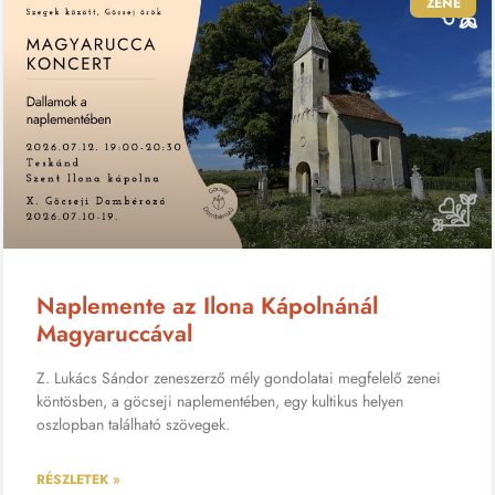
ZENE
Naplemente az Ilona Kápolnánál
Magyaruccával
Z. Lukács Sándor zeneszerző mély gondolatai megfelelő zenei
köntösben, a göcseji naplementében, egy kultikus helyen
oszlopban található szövegek.
RÉSZLETEK »