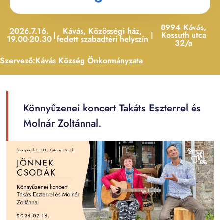
8994 Kávás,
2026.7.16.
Kávás, Közösségi ház,
Kossuth utca
|
|
19.00-20.30
fedett szabadtéri helyszín
32/a
Szervező:
Kávás Község Önkormányzata
Könnyűzenei koncert Takáts Eszterrel és
Molnár Zoltánnal.