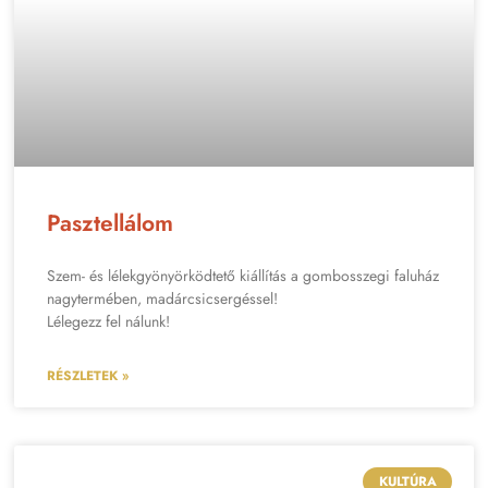
Pasztellálom
Szem- és lélekgyönyörködtető kiállítás a gombosszegi faluház
nagytermében, madárcsicsergéssel!
Lélegezz fel nálunk!
RÉSZLETEK »
KULTÚRA