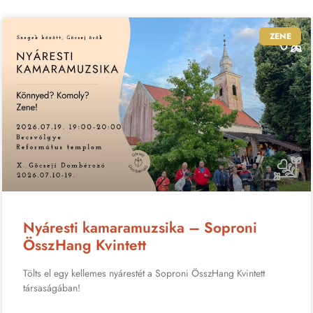
ZENE
Nyáresti kamaramuzsika – Soproni
ÖsszHang Kvintett
Tölts el egy kellemes nyárestét a Soproni ÖsszHang Kvintett
társaságában!