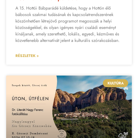
A 15. Hottói Bábparádé küldetése, hogy a Hottón élő
bábosok szakmai tudásának és kapcsolatrendszerének
köszönhetően létrejövő programot megosszák a helyi
közösségekkel, és olyan igényes nyári családi eseményt
kínáljanak, amely szerethető, lokális, egyedi, kézműves és
közvetlenebb alternatívát jelent a kulturális szórakozásban.
RÉSZLETEK »
KULTÚRA