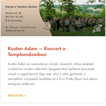
Kustan Adam – Koncert a
Templomdombon
Kustán Ádám és zenésztársai vibráló, bluesból, 60-as évekbeli
rockból és modern alternatív hangzásokból építkező koncerttel
várják a nagyérdeműt. Egy este, ahol a zalai gyökerek, a
nemzetközi színpadok lendülete és a friss Pretty Black Suit album
energiája találkozik.
RÉSZLETEK »