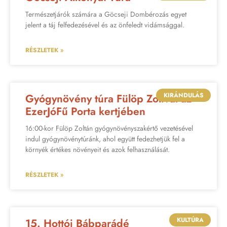
Természetjárók számára a Göcseji Dombérozás egyet
jelent a táj felfedezésével és az önfeledt vidámsággal.
RÉSZLETEK »
KIRÁNDULÁS
Gyógynövény túra Fülöp Zolival az
EzerJóFű Porta kertjében
16:00-kor Fülöp Zoltán gyógynövényszakértő vezetésével
indul gyógynövénytúránk, ahol együtt fedezhetjük fel a
környék értékes növényeit és azok felhasználását.
RÉSZLETEK »
KULTÚRA
15. Hottói Bábparádé