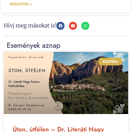
RÉSZLETEK »
Hívj meg másokat is!
Események aznap
KULTÚRA
Úton, útfélen – Dr. Literáti Nagy