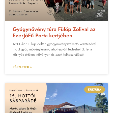
Gyógynövény túra Fülöp Zolival az
EzerJóFű Porta kertjében
16:00-kor Fülöp Zoltán gyógynövényszakértő vezetésével
indul gyógynövénytúránk, ahol együtt fedezhetjük fel a
környék értékes növényeit és azok felhasználását.
RÉSZLETEK »
KULTÚRA