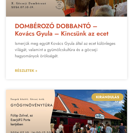
DOMBÉROZÓ DOBBANTÓ –
Kovács Gyula – Kincsünk az ecet
Ismerjük meg együtt Kovács Gyula által az ecet különleges
világát, valamint a gyümölcskultúra és a göcseji
hagyományok örökségét.
RÉSZLETEK »
KIRÁNDULÁS