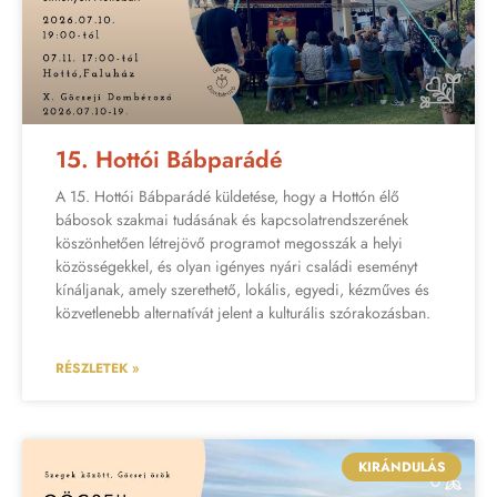
15. Hottói Bábparádé
A 15. Hottói Bábparádé küldetése, hogy a Hottón élő
bábosok szakmai tudásának és kapcsolatrendszerének
köszönhetően létrejövő programot megosszák a helyi
közösségekkel, és olyan igényes nyári családi eseményt
kínáljanak, amely szerethető, lokális, egyedi, kézműves és
közvetlenebb alternatívát jelent a kulturális szórakozásban.
RÉSZLETEK »
KIRÁNDULÁS