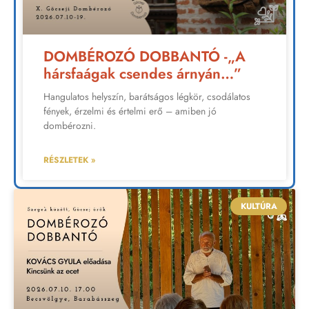
DOMBÉROZÓ DOBBANTÓ -„A
hársfaágak csendes árnyán…”
Hangulatos helyszín, barátságos légkör, csodálatos
fények, érzelmi és értelmi erő – amiben jó
dombérozni.
RÉSZLETEK »
KULTÚRA