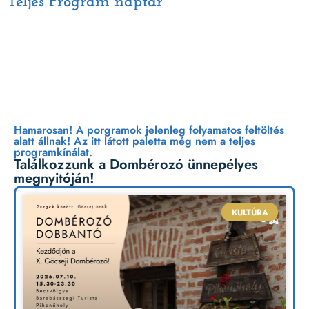
Teljes Program naptár
Péntek | Július 10.
Hamarosan! A porgramok jelenleg folyamatos feltöltés
alatt állnak! Az itt látott paletta még nem a teljes
programkínálat.
Találkozzunk a Dombérozó ünnepélyes
megnyitóján!
KULTÚRA