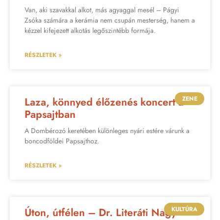
Van, aki szavakkal alkot, más agyaggal mesél – Págyi
Zsóka számára a kerámia nem csupán mesterség, hanem a
kézzel kifejezett alkotás legőszintébb formája.
RÉSZLETEK »
ZENE
Laza, könnyed élőzenés koncert a
Papsajtban
A Dombérozó keretében különleges nyári estére várunk a
boncodföldei Papsajthoz.
RÉSZLETEK »
KULTÚRA
Úton, útfélen – Dr. Literáti Nagy