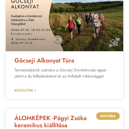
Göcseji Alkonyat Túra
Természetjárók számára a Göcseji Dombérozás egyet
jelent a táj felfedezésével és az önfeledt vidámsággal.
RÉSZLETEK »
KULTÚRA
ÁLOMKÉPEK -Págyi Zsóka
keramikus kiállítása