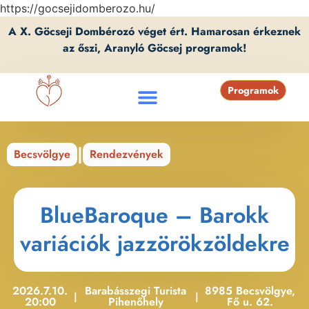
https://gocsejidomberozo.hu/
A X. Göcseji Dombérozó véget ért. Hamarosan érkeznek
az őszi, Aranyló Göcsej programok!
Programok
|
Becsvölgye
Rendezvények
BlueBaroque – Barokk
variációk jazzörökzöldekre
2026.7.10.
Barabásszegi Turista
8985 Becsvölgye,
|
|
20:00
Pihenőhely
Fő u. 62.