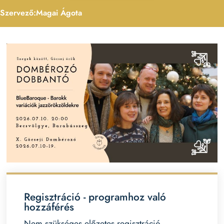
Szervező:
Magai Ágota
Regisztráció - programhoz való
hozzáférés
Nem szükséges előzetes regisztráció.