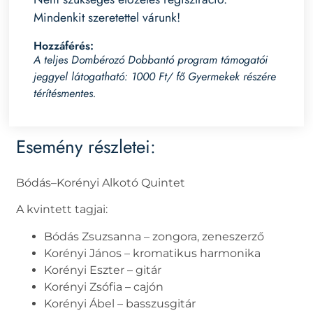
Mindenkit szeretettel várunk!
Hozzáférés:
A teljes Dombérozó Dobbantó program támogatói
jeggyel látogatható: 1000 Ft/ fő Gyermekek részére
térítésmentes.
Esemény részletei:
Bódás–Korényi Alkotó Quintet
A kvintett tagjai:
Bódás Zsuzsanna – zongora, zeneszerző
Korényi János – kromatikus harmonika
Korényi Eszter – gitár
Korényi Zsófia – cajón
Korényi Ábel – basszusgitár