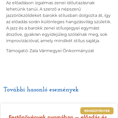
Az előadáson izgalmas zenei időutazásnak
lehetünk tanúi. A szerző a népszerű
jazzörökzöldeket barokk stílusban dolgozta át, így
az előadás során különleges hangzásvilág születik.
A jazz és a barokk zenei stílusjegyei egymást
átszőve, gyakran egyidejűleg szólalnak meg, sok
improvizációval, amely mindkét stílus sajátja.
Támogató: Zala Vármegyei Önkormányzat
További hasonló események
RENDEZVÉNYEK
Festőnövények nyomában – előadás és