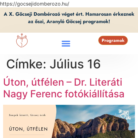
https://gocsejidomberozo.hu/
A X. Göcseji Dombérozó véget ért. Hamarosan érkeznek
az őszi, Aranyló Göcsej programok!
Programok
Címke:
Július 16
Úton, útfélen – Dr. Literáti
Nagy Ferenc fotókiállítása