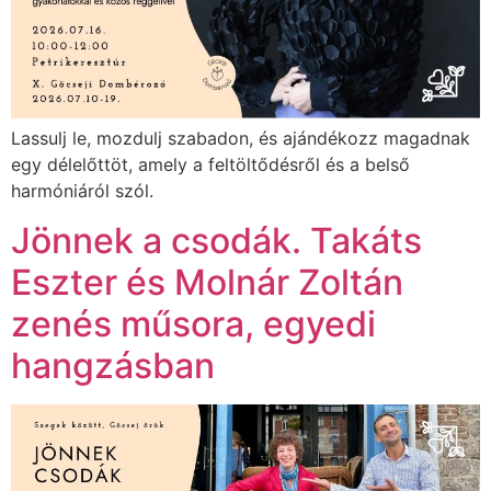
Lassulj le, mozdulj szabadon, és ajándékozz magadnak
egy délelőttöt, amely a feltöltődésről és a belső
harmóniáról szól.
Jönnek a csodák. Takáts
Eszter és Molnár Zoltán
zenés műsora, egyedi
hangzásban