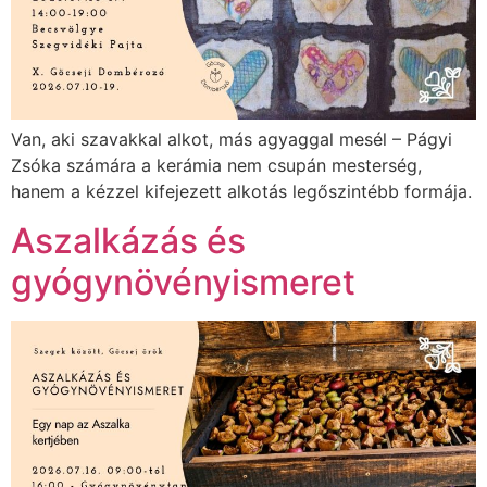
Van, aki szavakkal alkot, más agyaggal mesél – Págyi
Zsóka számára a kerámia nem csupán mesterség,
hanem a kézzel kifejezett alkotás legőszintébb formája.
Aszalkázás és
gyógynövényismeret