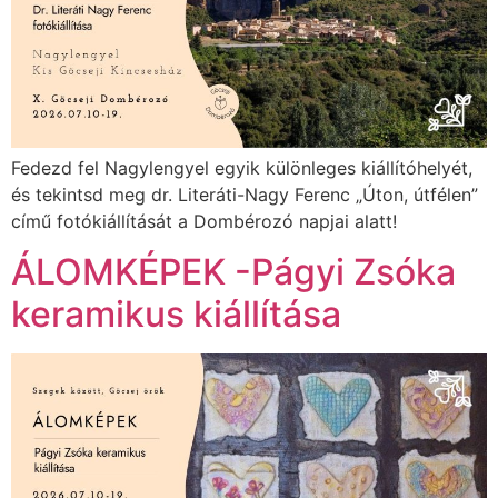
Fedezd fel Nagylengyel egyik különleges kiállítóhelyét,
és tekintsd meg dr. Literáti-Nagy Ferenc „Úton, útfélen”
című fotókiállítását a Dombérozó napjai alatt!
ÁLOMKÉPEK -Págyi Zsóka
keramikus kiállítása