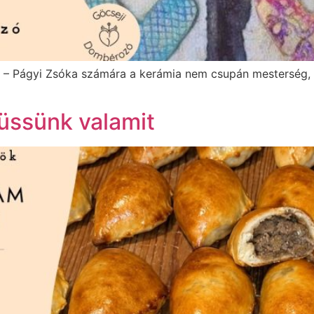
l – Págyi Zsóka számára a kerámia nem csupán mesterség, h
ssünk valamit