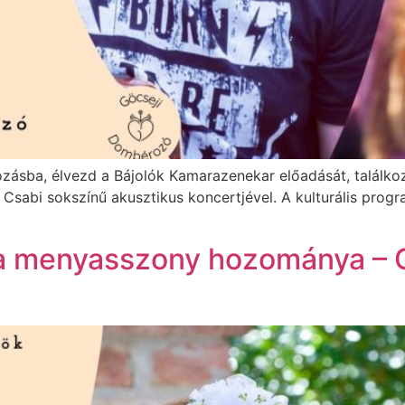
kozásba, élvezd a Bájolók Kamarazenekar előadását, találko
 Csabi sokszínű akusztikus koncertjével. A kulturális pro
a, a menyasszony hozománya –