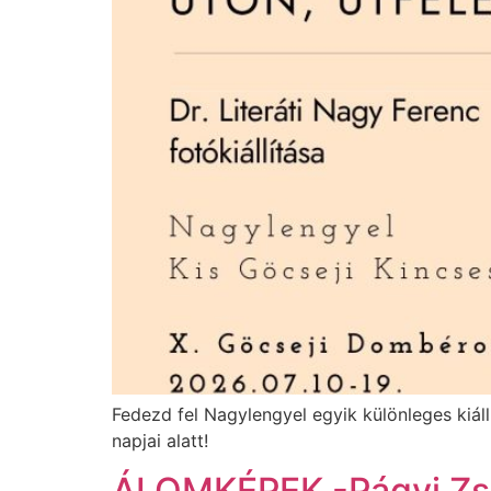
Fedezd fel Nagylengyel egyik különleges kiáll
napjai alatt!
ÁLOMKÉPEK -Págyi Zsók