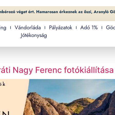
mbérozó véget ért. Hamarosan érkeznek az őszi, Aranyló G
ing
Vándorláda
Pályázatok
Adó 1%
Göc
Jótékonyság
ráti Nagy Ferenc fotókiállítása