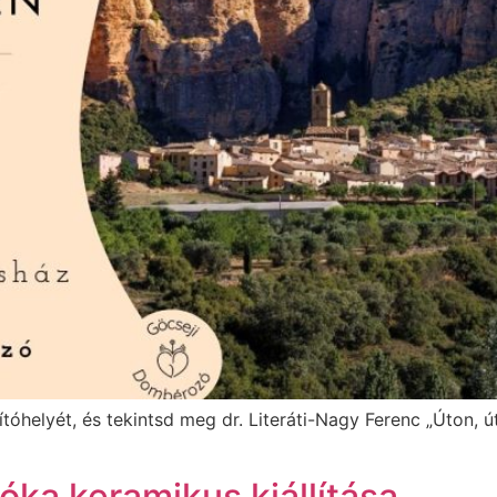
ítóhelyét, és tekintsd meg dr. Literáti-Nagy Ferenc „Úton, 
a keramikus kiállítása