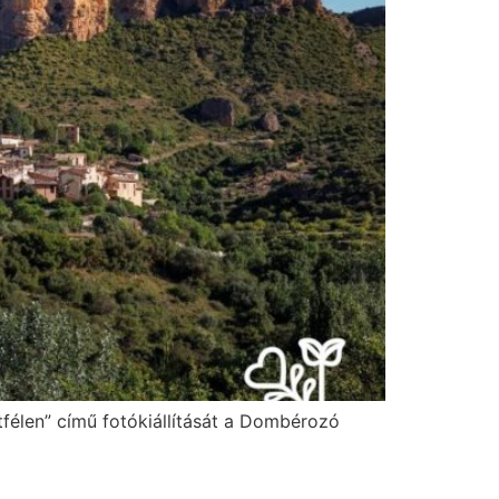
útfélen” című fotókiállítását a Dombérozó