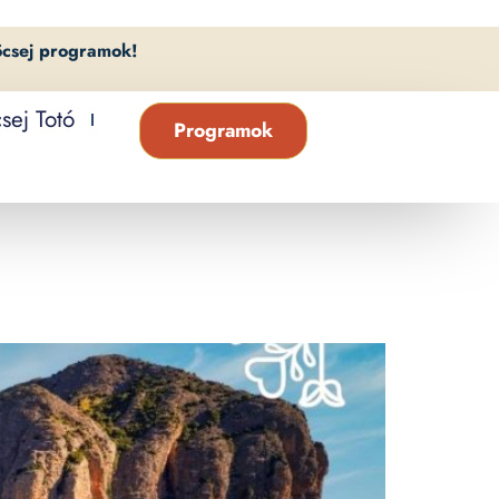
öcsej programok!
sej Totó
Programok