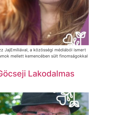
zz JajEmíliával, a közösségi médiából ismert
gramok mellett kemencében sült finomságokkal
 Göcseji Lakodalmas