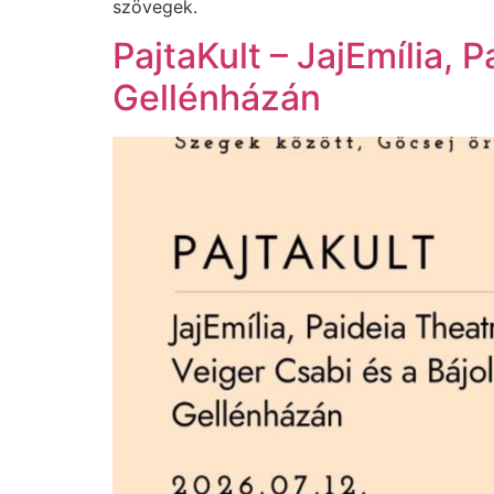
szövegek.
PajtaKult – JajEmília, 
Gellénházán