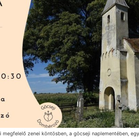
 megfelelő zenei köntösben, a göcseji naplementében, egy 