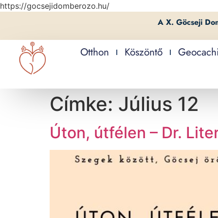
https://gocsejidomberozo.hu/
A X. Göcseji Do
Otthon
Köszöntő
Geocach
Címke:
Július 12
Úton, útfélen – Dr. Lite