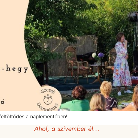
 feltöltődés a naplementében!
Ahol, a szívember él...