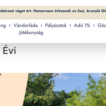
mbérozó véget ért. Hamarosan érkeznek az őszi, Aranyló G
ing
Vándorláda
Pályázatok
Adó 1%
Göc
Jótékonyság
 Évi