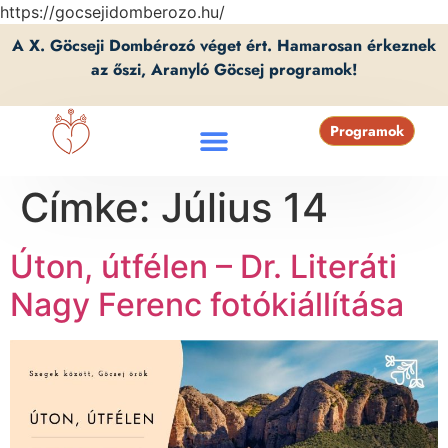
https://gocsejidomberozo.hu/
A X. Göcseji Dombérozó véget ért. Hamarosan érkeznek
az őszi, Aranyló Göcsej programok!
Programok
Címke:
Július 14
Úton, útfélen – Dr. Literáti
Nagy Ferenc fotókiállítása