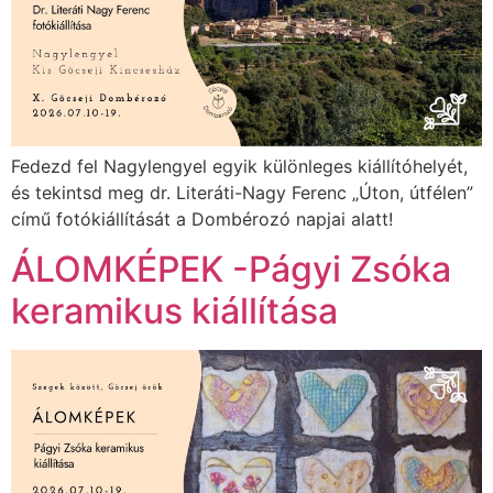
Fedezd fel Nagylengyel egyik különleges kiállítóhelyét,
és tekintsd meg dr. Literáti-Nagy Ferenc „Úton, útfélen”
című fotókiállítását a Dombérozó napjai alatt!
ÁLOMKÉPEK -Págyi Zsóka
keramikus kiállítása